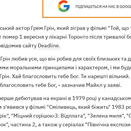
ПІДПИШІТЬСЯ НА НАС В GOOG
ький актор Грем Грін, який зіграв у фільмі "Той, що
 помер 1 вересня у лікарні Торонто після тривалої 
повідомив сайту
Deadline.
 Грін любив усе, що він робив для своїх близьких та 
ими моральними принципами і характером, і ми буде
Грін. Хай благословить тебе Бог. Ти нарешті вільний.
благословить тебе Бог, - зазначив Майкл у заяві.
перше дебютував на екрані в 1979 році у канадсько
м з'явився у фільмі "Сміливець, який біжить" 1983 р
ік", "Міцний горішок-3: Відплата", "Зелена миля", "С
ок", частина 2, а також у серіалах "Північна експоз