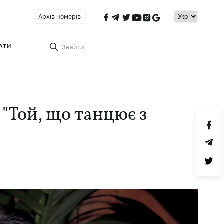
Архів номерів
АТИ
Знайти
 "Той, що танцює з