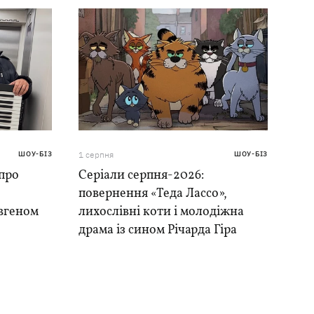
ШОУ-БІЗ
1 серпня
ШОУ-БІЗ
 про
Серіали серпня-2026:
повернення «Теда Лассо»,
вгеном
лихослівні коти і молодіжна
драма із сином Річарда Гіра