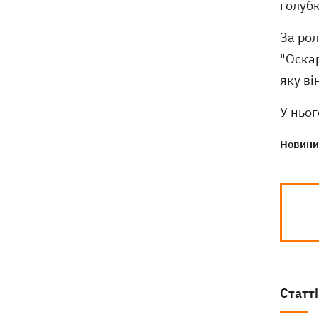
голубк
За рол
"Оскар
яку ві
У ньог
Новини 
Статті