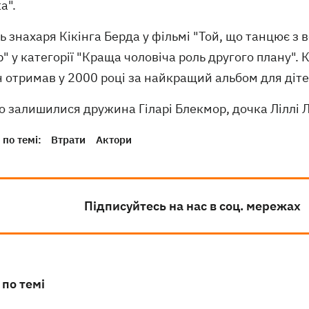
а".
ь знахаря Кікінга Берда у фільмі "Той, що танцює з
" у категорії "Краща чоловіча роль другого плану". К
н отримав у 2000 році за найкращий альбом для дітей з
о залишилися дружина Гіларі Блекмор, дочка Ліллі Л
по темі:
Втрати
Актори
Підписуйтесь на нас в соц. мережах
 по темі