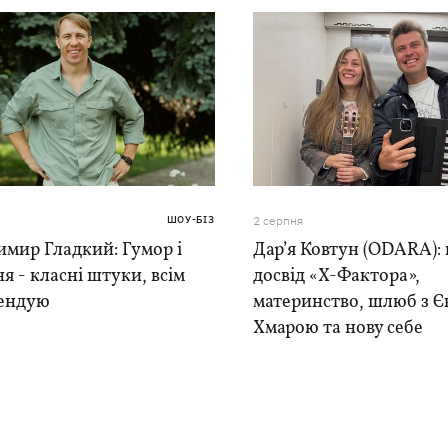
ШОУ-БІЗ
2 серпня
мир Гладкий: Гумор і
Дар’я Ковтун (ODARA):
я - класні штуки, всім
досвід «Х-Фактора»,
ендую
материнство, шлюб з Є
Хмарою та нову себе