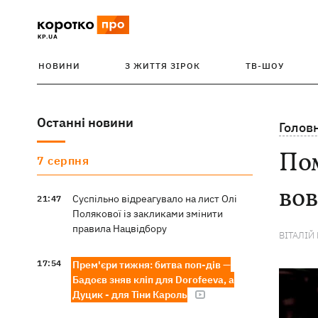
НОВИНИ
З ЖИТТЯ ЗІРОК
ТВ-ШОУ
Останні новини
Голов
Пом
7 серпня
во
Суспільно відреагувало на лист Олі
21:47
Полякової із закликами змінити
правила Нацвідбору
ВІТАЛІЙ
17:54
Прем'єри тижня: битва поп-дів —
Бадоєв зняв кліп для Dorofeeva, а
Дуцик - для Тіни Кароль