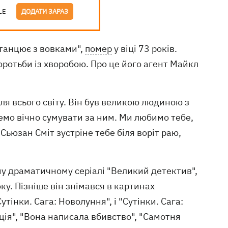
LE
ДОДАТИ ЗАРАЗ
 танцює з вовками",
помер
у віці 73 років.
боротьби із хворобою. Про це його агент Майкл
для всього світу. Він був великою людиною з
мо вічно сумувати за ним. Ми любимо тебе,
 Сьюзан Сміт зустріне тебе біля воріт раю,
му драматичному серіалі "Великий детектив",
оку. Пізніше він знімався в картинах
утінки. Сага: Новолуння", і "Сутінки. Сага:
иція", "Вона написала вбивство", "Самотня