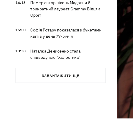
Помер автор пісень Мадонни й
16:13
трикратний лауреат Grammy Вільям
Орбіт
Софія Ротару показалася з букетами
15:00
квітів у день 79-річчя
Наталка Денисенко стала
13:30
співведучою "Холостяка"
Наталя Могилевська вперше стане
12:47
ЗАВАНТАЖИТИ ЩЕ
тренеркою дорослого "Голосу"