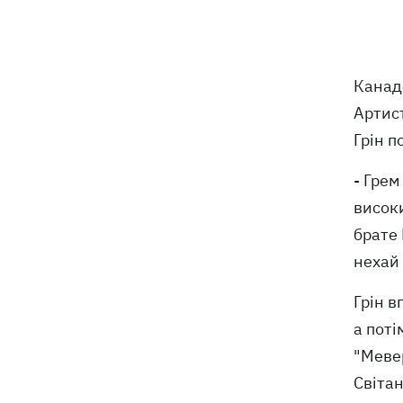
Канадс
Артист
Грін 
- Грем
висок
брате 
нехай 
Грін в
а поті
"Мевер
Світан