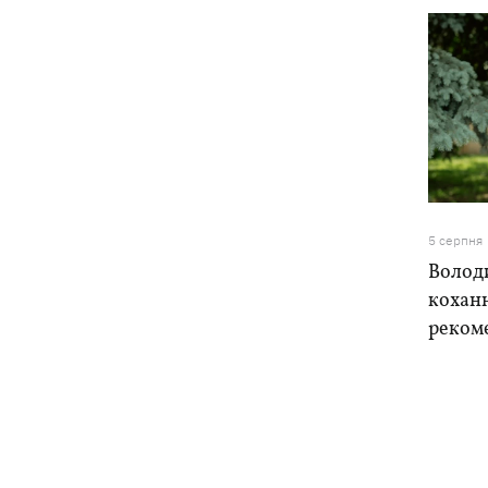
5 серпня
Володи
коханн
реком