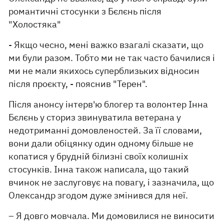
романтичні стосунки з Бєлєнь після
"Холостяка"
- Якщо чесно, мені важко взагалі сказати, що
ми були разом. Тобто ми не так часто бачилися і
ми не мали якихось суперблизьких відносин
після проєкту, - пояснив "Терен".
Після анонсу інтерв'ю блогер та волонтер Інна
Бєлєнь у сториз звинуватила ветерана у
недотриманні домовленостей. За її словами,
вони дали обіцянку один одному більше не
копатися у брудній білизні своїх колишніх
стосунків. Інна також написала, що такий
вчинок не заслуговує на повагу, і зазначила, що
Олександр згодом дуже змінився для неї.
– Я довго мовчала. Ми домовилися не виносити