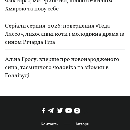
Фактора», материнство, шлюб з Євгеном
Хмарою та нову себе
Серіали серпня-2026: повернення «Теда
Лассо», лихослівні коти і молодіжна драма із
сином Річарда Гіра
Аліна Гросу: вперше про новонародженого
сина, таємничого чоловіка та зйомки в
Голлівуді
Контакти
Автори