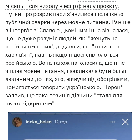
місяць після виходу в ефір фіналу проєкту.
Чутки про розрив пари з'явилися після їхньої
публічної сварки через мовне питання. Раніше
в інтерв'ю зі Славою Дьоміним Інна зізналася,
що не дуже розуміє людей, які "женуть на
російськомовних", додавши, що "топить за
харків'ян", навіть якщо ті досі спілкуються
російською. Вона також наголосила, що її не
чіпляє мовне питання, і закликала бути більш
людяними до тих, хто, живучи під обстрілами,
намагається говорити українською. "Терен"
заявив, що така позиція дівчини "стала для
нього відкриттям".