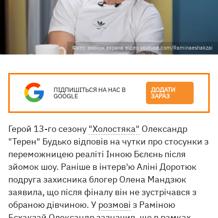
Фото: знімок екрана відео youtube.com/Raminaeshakzai
ПІДПИШІТЬСЯ НА НАС В
ДОДАТИ
GOOGLE
ЗАРАЗ
Герой 13-го сезону
"Холостяка"
Олександр
"Терен" Будько відповів на чутки про стосунки з
переможницею реаліті Інною Бєлєнь після
зйомок шоу. Раніше в інтерв'ю Аліні Доротюк
подруга захисника блогер Олена Мандзюк
заявила, що після фіналу він не зустрічався з
обраною дівчиною. У
розмові
з Раміною
Есхакзай Олександр зазначив, що в рамках