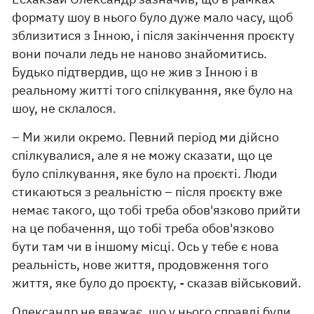
формату шоу в нього було дуже мало часу, щоб
зблизитися з Інною, і після закінчення проєкту
вони почали ледь не наново знайомитись.
Будько підтвердив, що не жив з Інною і в
реальному житті того спілкування, яке було на
шоу, не склалося.
– Ми жили окремо. Певний період ми дійсно
спілкувалися, але я не можу сказати, що це
було спілкування, яке було на проєкті. Люди
стикаються з реальністю – після проєкту вже
немає такого, що тобі треба обов'язково прийти
на це побачення, що тобі треба обов'язково
бути там чи в іншому місці. Ось у тебе є нова
реальність, нове життя, продовження того
життя, яке було до проєкту, - сказав військовий.
Олександр не вважає, що у нього справді були