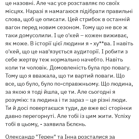
це назовні. Але час усе розставляє по своїх
місцях. Наразі я намагаюся підібрати правильні
слова, щоб це описати. Цей стрибок в останній
вагон перед новим сезоном. Тому що не все ж
таки домусолили. І це о'кей – кожен виживає,
як може. В історії цієї людини я - ху**ва. І навіть
о'кей, що це нав'язується аудиторії. І робити з
себе жертву теж нормально начебто. Навіть
коли ти чоловік. Домовленість була про повагу.
Тому що я вважала, що ти вартий поваги. Що
все, що було, було по-справжньому. Що людина,
за якою я тоді йшла, це ти. Але сьогодні я
розумію: та людина і ти зараз – це різні люди.
Ти й досі повертаєшся туди, де вже всі сторінки
давно перегорнуті. Але тобі із цим жити. Успіху
тобі в цьому, - заявила Бєлєнь.
Олександр "Терен" та Інна
розсталися за