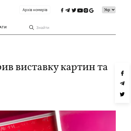
Архів номерів
АТИ
Знайти
ив виставку картин та