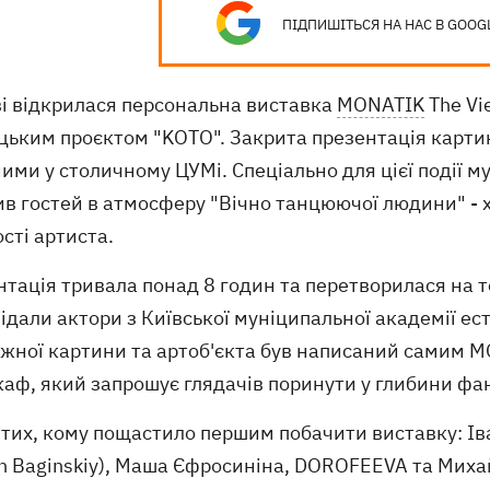
ПІДПИШІТЬСЯ НА НАС В GOOG
ві відкрилася персональна виставка
MONATIK
The Vi
цьким проєктом "KOTO". Закрита презентація картин
ими у столичному ЦУМі. Спеціально для цієї події 
в гостей в атмосферу "Вічно танцюючої людини" - 
сті артиста.
тація тривала понад 8 годин та перетворилася на т
ідали актори з Київської муніципальної академії ес
жної картини та артоб'єкта був написаний самим M
аф, який запрошує глядачів поринути у глибини фант
 тих, кому пощастило першим побачити виставку: Ів
an Baginskiy), Маша Єфросиніна, DOROFEEVA та Мих