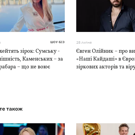
я
ШОУ-БІЗ
28 липня
хейтять зірок: Сумську -
Євген Олійник – про ви
нішність, Каменських – за
«Наші Кайдаші» в Європ
Грабара – що не воює
зіркових акторів та віру
те також