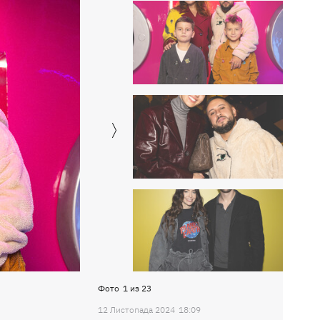
Фото
1
из
23
12 Листопада 2024
18:09