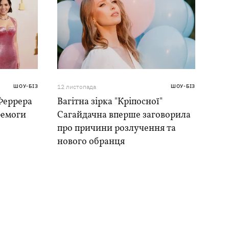
ШОУ-БІЗ
12 листопада
ШОУ-БІЗ
 Феррера
Вагітна зірка "Кріпосної"
ремоги
Сагайдачна вперше заговорила
про причини розлучення та
нового обранця