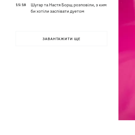
Шугар та Настя Борщ розповіли, з ким
15:18
би хотіли заспівати дуетом
ЗАВАНТАЖИТИ ЩЕ