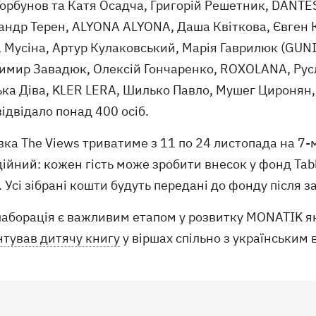
орбунов та Катя Осадча, Григорій Решетник, DANTES
андр Терен, ALYONA ALYONA, Даша Квіткова, Євген К
 Мусіна, Артур Кулаковський, Марія Гаврилюк (GUNI
имир Завадюк, Олексій Гончаренко, ROXOLANA, Русл
ька Діва, KLER LERA, Шилько Павло, Мушег Циронян,
відвідало понад 400 осіб.
ка The Views триватиме з 11 по 24 листопада на 7-м
ійний: кожен гість може зробити внесок у фонд Tabl
 Усі зібрані кошти будуть передані до фонду після 
лаборація є важливим етапом у розвитку MONATIK я
нтував дитячу книгу
у віршах спільно з українським