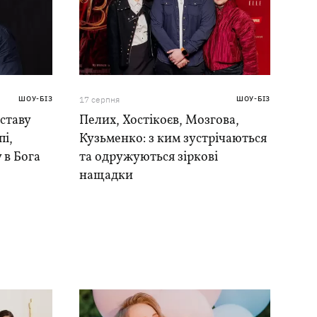
ШОУ-БІЗ
17 серпня
ШОУ-БІЗ
ставу
Пелих, Хостікоєв, Мозгова,
і,
Кузьменко: з ким зустрічаються
 в Бога
та одружуються зіркові
нащадки