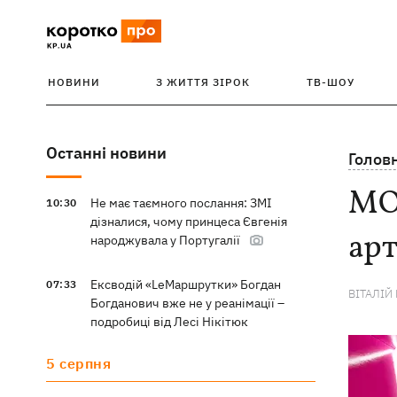
НОВИНИ
З ЖИТТЯ ЗІРОК
ТВ-ШОУ
Останні новини
Голов
MON
Не має таємного послання: ЗМІ
10:30
дізналися, чому принцеса Євгенія
арт
народжувала у Португалії
Ексводій «LeМаршрутки» Богдан
07:33
ВІТАЛІЙ
Богданович вже не у реанімації –
подробиці від Лесі Нікітюк
5 серпня