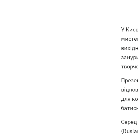
У Киє
мисте
вихідн
занури
творчо
Презен
відпов
для ко
батиск
Серед
(Rusl