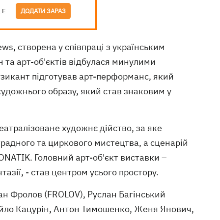
LE
ДОДАТИ ЗАРАЗ
ews, створена у співпраці з українським
 та арт-об'єктів відбулася минулими
музикант підготував арт-перформанс, який
художнього образу, який став знаковим у
еатралізоване художнє дійство, за яке
традного та циркового мистецтва, а сценарій
ONATIK. Головний арт-об'єкт виставки –
азії, - став центром усього простору.
ан Фролов (FROLOV), Руслан Багінський
айло Кацурін, Антон Тимошенко, Женя Янович,