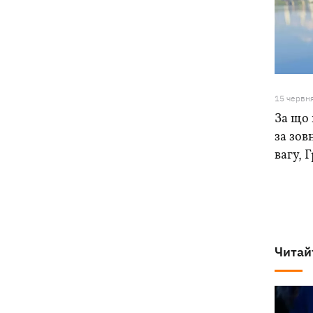
15 червн
За що 
за зов
вагу, 
Читай