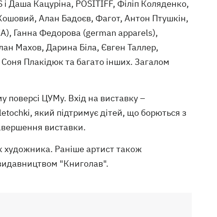
 і Даша Кацуріна, POSITIFF, Філіп Коляденко,
ошовий, Алан Бадоєв, Фагот, Антон Птушкін,
A), Ганна Федорова (german apparels),
ан Махов, Дарина Біла, Євген Таллер,
 Соня Плакідюк та багато інших. Загалом
у поверсі ЦУМу. Вхід на виставку –
etochki, який підтримує дітей, що борються з
завершення виставки.
к художника. Раніше артист також
 видавництвом "Книголав".