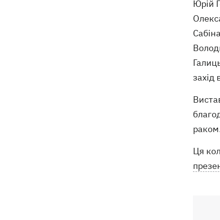
Юрій Г
Олекс
Сабіна
Волод
Галиц
захід 
Вистав
благод
раком.
Ця ко
презе