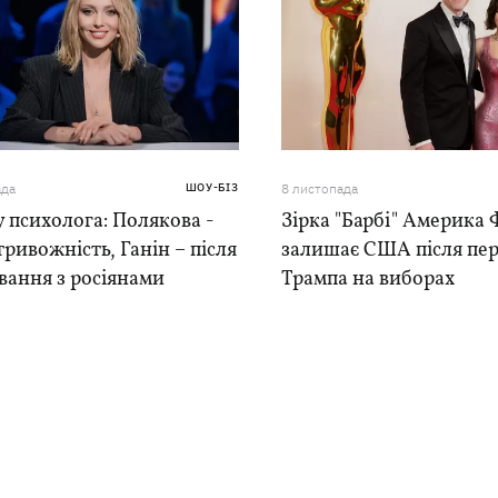
ада
ШОУ-БІЗ
8 листопада
у психолога: Полякова -
Зірка "Барбі" Америка
тривожність, Ганін – після
залишає США після пе
вання з росіянами
Трампа на виборах