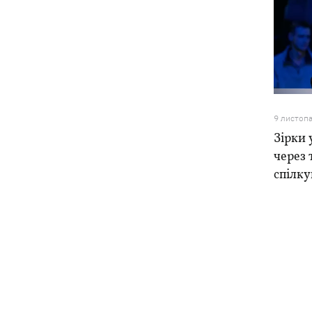
9 листоп
Зірки 
через 
спілку