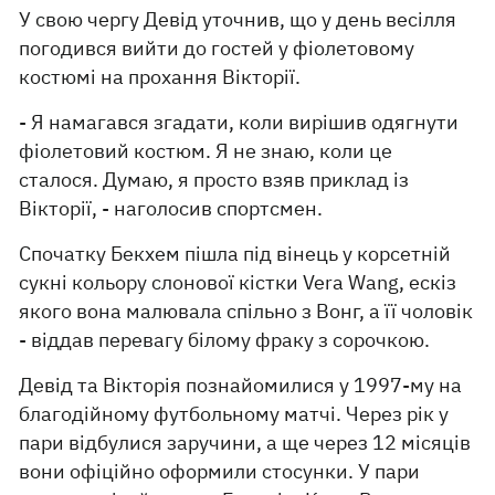
У свою чергу Девід уточнив, що у день весілля
погодився вийти до гостей у фіолетовому
костюмі на прохання Вікторії.
- Я намагався згадати, коли вирішив одягнути
фіолетовий костюм. Я не знаю, коли це
сталося. Думаю, я просто взяв приклад із
Вікторії, - наголосив спортсмен.
Спочатку Бекхем пішла під вінець у корсетній
сукні кольору слонової кістки Vera Wang, ескіз
якого вона малювала спільно з Вонг, а її чоловік
- віддав перевагу білому фраку з сорочкою.
Девід та Вікторія познайомилися у 1997-му на
благодійному футбольному матчі. Через рік у
пари відбулися заручини, а ще через 12 місяців
вони офіційно оформили стосунки. У пари