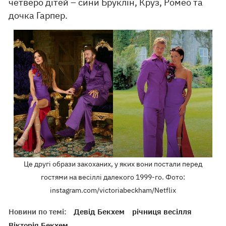
четверо дітей – сини Бруклін, Круз, Ромео та
дочка Гарпер.
Це другі образи закоханих, у яких вони постали перед
гостями на весіллі далекого 1999-го. Фото:
instagram.com/victoriabeckham/Netflix
Новини по темі:
Девід Бекхем
річниця весілля
Вікторія Бекхем