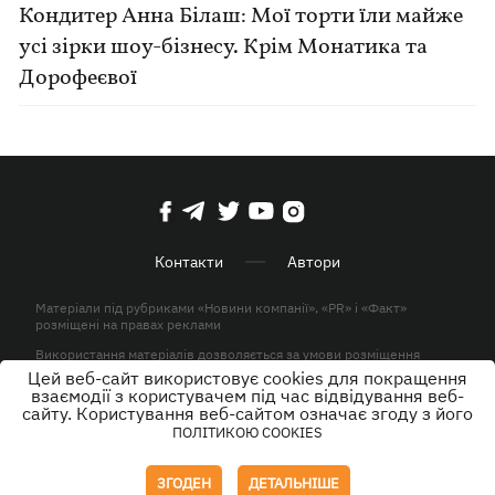
Кондитер Анна Білаш: Мої торти їли майже
усі зірки шоу-бізнесу. Крім Монатика та
Дорофеєвої
Контакти
Автори
Матеріали під рубриками «Новини компанії», «PR» і «Факт»
розміщені на правах реклами
Використання матеріалів дозволяється за умови розміщення
активного гіперпосилання на KP.UA в першому абзаці.
Цей веб-сайт використовує cookies для покращення
взаємодії з користувачем під час відвідування веб-
© ТОВ «ЮЛАВ МЕДІА» 2026. Всі права захищені.
сайту. Користування веб-сайтом означає згоду з його
ПОЛІТИКОЮ COOKIES
Дизайн
ЗГОДЕН
ДЕТАЛЬНІШЕ