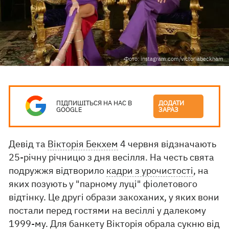
Фото: instagram.com/victoriabeckham
ПІДПИШІТЬСЯ НА НАС В
ДОДАТИ
GOOGLE
ЗАРАЗ
Девід та
Вікторія Бекхем
4 червня відзначають
25-річну річницю з дня весілля. На честь свята
подружжя відтворило
кадри з урочистості
, на
яких позують у "парному луці" фіолетового
відтінку. Це другі образи закоханих, у яких вони
постали перед гостями на весіллі у далекому
1999-му. Для банкету Вікторія обрала сукню від