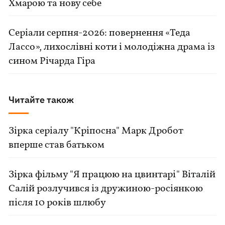
Хмарою та нову себе
Серіали серпня-2026: повернення «Теда
Лассо», лихослівні коти і молодіжна драма із
сином Річарда Гіра
Читайте також
Зірка серіалу "Кріпосна" Марк Дробот
вперше став батьком
Зірка фільму "Я працюю на цвинтарі" Віталій
Салій розлучився із дружиною-росіянкою
після 10 років шлюбу