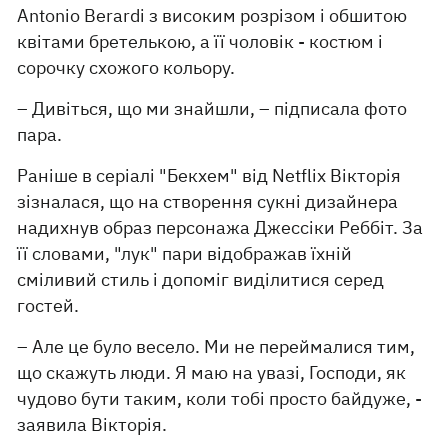
Antonio Berardi з високим розрізом і обшитою
квітами бретелькою, а її чоловік - костюм і
сорочку схожого кольору.
– Дивіться, що ми знайшли, – підписала фото
пара.
Раніше в серіалі "Бекхем" від Netflix Вікторія
зізналася, що на створення сукні дизайнера
надихнув образ персонажа Джессіки Реббіт. За
її словами, "лук" пари відображав їхній
сміливий стиль і допоміг виділитися серед
гостей.
– Але це було весело. Ми не переймалися тим,
що скажуть люди. Я маю на увазі, Господи, як
чудово бути таким, коли тобі просто байдуже, -
заявила Вікторія.