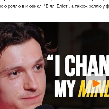
ою роллю в мюзиклі "Біллі Еліот", а також роллю у 