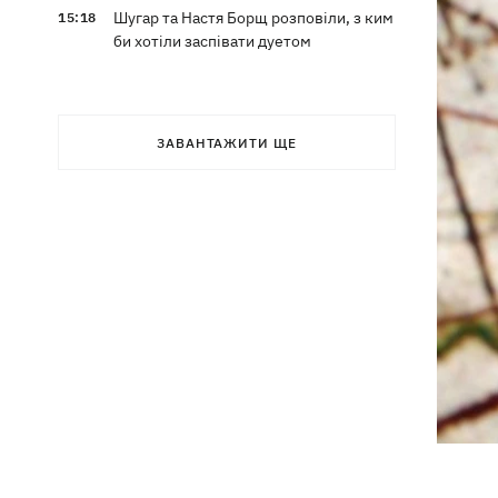
Шугар та Настя Борщ розповіли, з ким
15:18
би хотіли заспівати дуетом
ЗАВАНТАЖИТИ ЩЕ