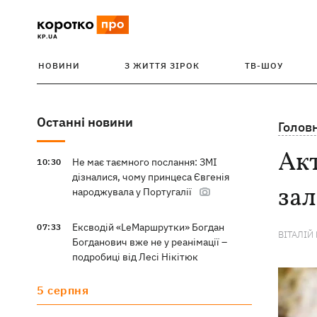
НОВИНИ
З ЖИТТЯ ЗІРОК
ТВ-ШОУ
Останні новини
Голов
Акт
Не має таємного послання: ЗМІ
10:30
дізналися, чому принцеса Євгенія
за
народжувала у Португалії
Ексводій «LeМаршрутки» Богдан
07:33
ВІТАЛІЙ
Богданович вже не у реанімації –
подробиці від Лесі Нікітюк
5 серпня