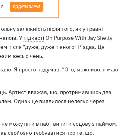
LE
ДОДАТИ ЗАРАЗ
льну залежність після того, як у травні
напоїв. У
підкасті
On Purpose With Jay Shetty
ем після "дуже, дуже п'яного" Різдва. Ця
езим весь січень.
якало. Я просто подумав: "Ого, можливо, я маю
ць. Артист вважав, що, протримавшись два
голем. Однак це виявилося нелегко через
 не можу піти в паб і випити содову з лаймом.
чав серйозно турбуватися про те, що,