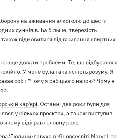
заборону на вживання алкоголю до шести
дних сумнівів. Ба більше, тверезість
і також відмовитися від вживання спиртних
г краще долати проблеми. Те, що відбувалося
окійно. У мене була така ясність розуму. Я
казав собі: "Чому я раб цього напою? Чому я
ор.
орській кар'єрі
. Останні два роки були для
явся у кількох проєктах, а також виступив
 якому відіграв головну роль.
ера/Людини-павука в Кіновсесвіті Marvel, за