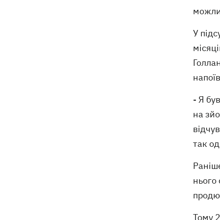
можлив
У під
місяці
Голла
напоїв
- Я бу
на зйо
відчув
так од
Раніше
нього 
продюс
Тому 2