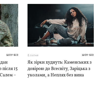
ШОУ-БІЗ
8 липня
ШОУ-БІЗ
адан
Як зірки худнуть: Каменських з
 після 15
довірою до Всесвіту, Заріцька з
 Салем –
уколами, а Неплях без вина