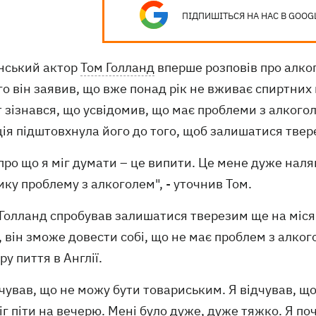
ПІДПИШІТЬСЯ НА НАС В GOOG
нський актор
Том Голланд
вперше розповів про алкого
о він заявив, що вже понад рік не вживає спиртних 
 зізнався, що усвідомив, що має проблеми з алкогол
ія підштовхнула його до того, щоб залишатися твер
 про що я міг думати – це випити. Це мене дуже нал
ку проблему з алкоголем", - уточнив Том.
 Голланд спробував залишатися тверезим ще на міся
, він зможе довести собі, що не має проблем з алко
ру пиття в Англії.
дчував, що не можу бути товариським. Я відчував, що
іг піти на вечерю. Мені було дуже, дуже тяжко. Я по