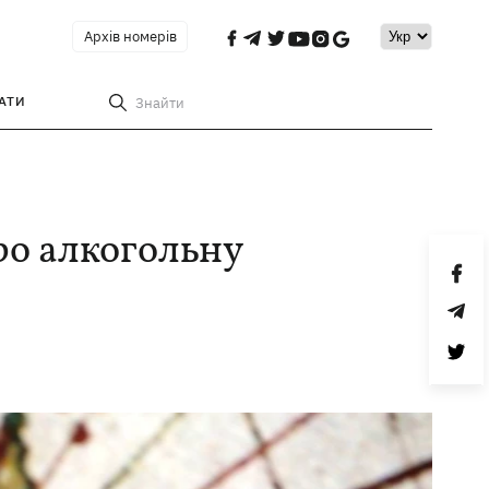
Архів номерів
АТИ
Знайти
ро алкогольну