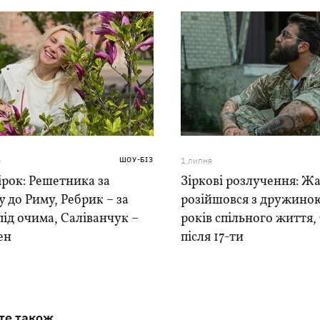
я
ШОУ-БІЗ
1 липня
ірок: Решетника за
Зіркові розлучення: Ж
у до Риму, Ребрик – за
розійшовся з дружиною
під очима, Саліванчук –
років спільного життя,
ен
після 17-ти
те також