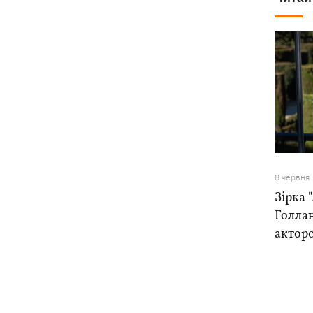
8 червня
Зірка 
Голлан
акторс