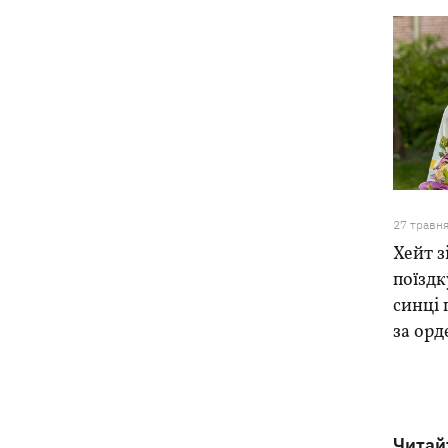
27 травн
Хейт з
поїздк
синці 
за орд
Читай