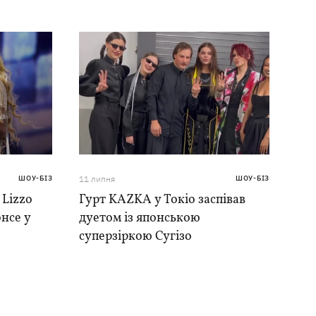
ШОУ-БІЗ
11 липня
ШОУ-БІЗ
 Lizzo
Гурт KAZKA у Токіо заспівав
нсе у
дуетом із японською
суперзіркою Сугізо