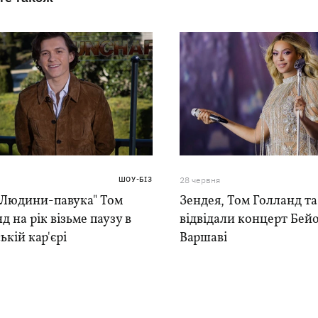
ШОУ-БІЗ
28 червня
"Людини-павука" Том
Зендея, Том Голланд та
д на рік візьме паузу в
відвідали концерт Бейо
ькій кар'єрі
Варшаві