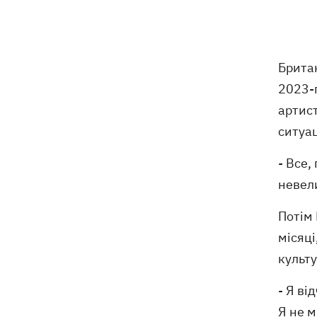
Брита
2023-г
артист
ситуац
- Все,
невели
Потім
місяці
культу
- Я ві
Я не м