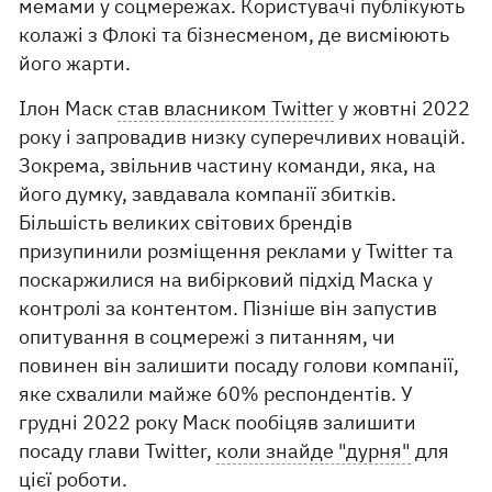
мемами у соцмережах. Користувачі публікують
колажі з Флокі та бізнесменом, де висміюють
його жарти.
Ілон Маск
став власником Twitter
у жовтні 2022
року і запровадив низку суперечливих новацій.
Зокрема, звільнив частину команди, яка, на
його думку, завдавала компанії збитків.
Більшість великих світових брендів
призупинили розміщення реклами у Twitter та
поскаржилися на вибірковий підхід Маска у
контролі за контентом. Пізніше він запустив
опитування в соцмережі з питанням, чи
повинен він залишити посаду голови компанії,
яке схвалили майже 60% респондентів. У
грудні 2022 року Маск пообіцяв залишити
посаду глави Twitter,
коли знайде "дурня"
для
цієї роботи.