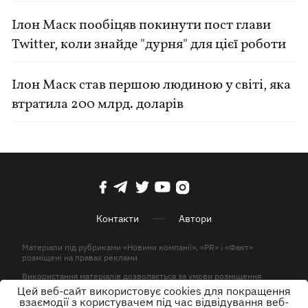
Ілон Маск пообіцяв покинути пост глави
Twitter, коли знайде "дурня" для цієї роботи
Ілон Маск став першою людиною у світі, яка
втратила 200 млрд. доларів
Контакти
Автори
Матеріали під рубриками «Новини компанії», «PR» і «Факт»
розміщені на правах реклами
Використання матеріалів дозволяється за умови розміщення
активного гіперпосилання на KP.UA в першому абзаці.
Цей веб-сайт використовує cookies для покращення
взаємодії з користувачем під час відвідування веб-
© ТОВ «ЮЛАВ МЕДІА» 2026. Всі права захищені.