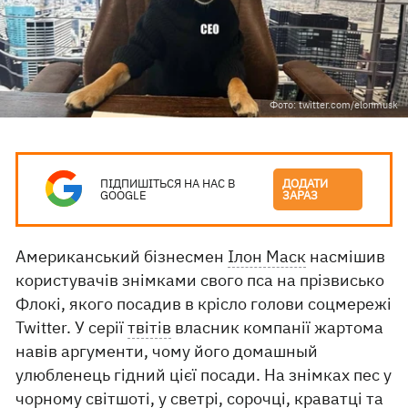
Фото: twitter.com/elonmusk
ПІДПИШІТЬСЯ НА НАС В
ДОДАТИ
GOOGLE
ЗАРАЗ
Американський бізнесмен
Ілон Маск
насмішив
користувачів знімками свого пса на прізвисько
Флокі, якого посадив в крісло голови соцмережі
Twitter. У серії
твітів
власник компанії жартома
навів аргументи, чому його домашный
улюбленець гідний цієї посади. На знімках пес у
чорному світшоті, у светрі, сорочці, краватці та