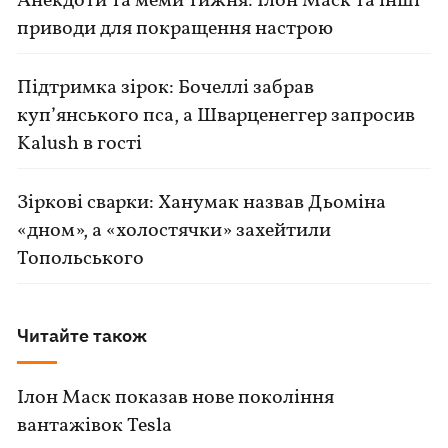
Анекдоти та меми тижня: Ілон Маск та інші
приводи для покращення настрою
Підтримка зірок: Бочеллі забрав
куп’янського пса, а Шварценеггер запросив
Kalush в гості
Зіркові сварки: Ханумак назвав Дьоміна
«дном», а «холостячки» захейтили
Топольського
Читайте також
Ілон Маск показав нове покоління
вантажівок Tesla