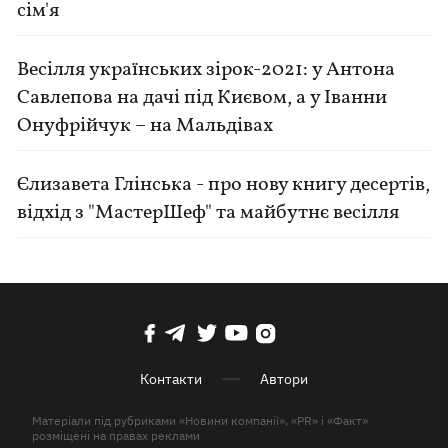
сім'я
Весілля українських зірок-2021: у Антона
Савлепова на дачі під Києвом, а у Іванни
Онуфрійчук – на Мальдівах
Єлизавета Глінська - про нову книгу десертів,
відхід з "МастерШеф" та майбутнє весілля
Контакти
Автори
Матеріали під рубриками «Новини компанії», «PR» і «Факт»
розміщені на правах реклами