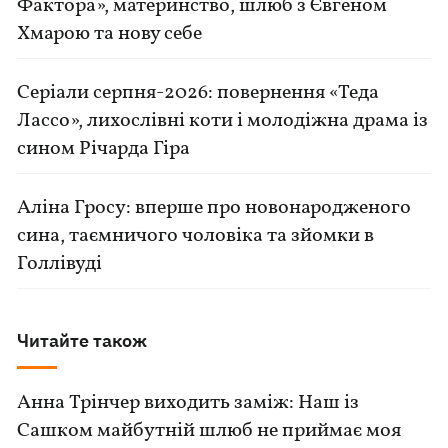
Фактора», материнство, шлюб з Євгеном
Хмарою та нову себе
Серіали серпня-2026: повернення «Теда
Лассо», лихослівні коти і молодіжна драма із
сином Річарда Гіра
Аліна Гросу: вперше про новонародженого
сина, таємничого чоловіка та зйомки в
Голлівуді
Читайте також
Анна Трінчер виходить заміж: Наш із
Сашком майбутній шлюб не приймає моя