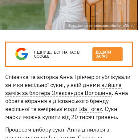
Фото: instagram.com/annatrincher_official/
ПІДПИШІТЬСЯ НА НАС В
ДОДАТИ
GOOGLE
ЗАРАЗ
Співачка та акторка Анна Трінчер опублікували
знімки весільної сукні, у якій днями
вийшла
заміж за блогера Олександра Волошина
. Анна
обрала вбрання від іспанського бренду
весільної та вечірньої моди
Ida Torez
. Сукні
марки можна купити від 20 тисяч гривень.
Процесом вибору сукні Анна ділилася з
підписниками в Інстаграм. Спочатку