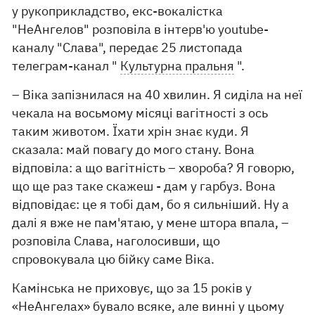
у рукоприкладство, екс-вокалістка
"НеАнгелов" розповіла в інтерв'ю youtube-
каналу "Слава", передає 25 листопада
телеграм-канал "
Культурна пральня
".
– Віка запізнилася на 40 хвилин. Я сиділа на неї
чекала на восьмому місяці вагітності з ось
таким животом. Їхати хрін знає куди. Я
сказала: май повагу до мого стану. Вона
відповіла: а що вагітність – хвороба? Я говорю,
що ще раз таке скажеш - дам у гарбуз. Вона
відповідає: це я тобі дам, бо я сильніший. Ну а
далі я вже не пам'ятаю, у мене штора впала, –
розповіла Слава, наголосивши, що
спровокувала цю бійку саме Віка.
Камінська не приховує, що за 15 років у
«НеАнгелах» бувало всяке, але винні у цьому