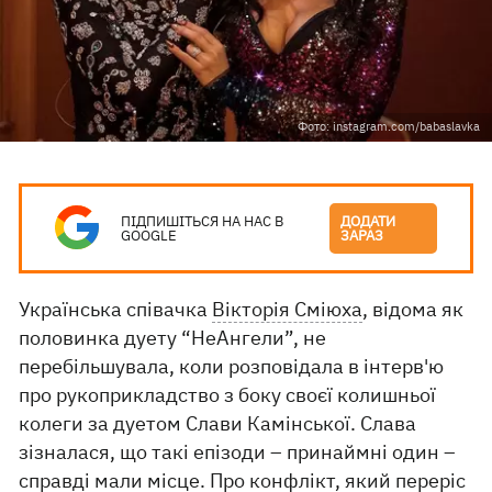
Фото: instagram.com/babaslavka
ПІДПИШІТЬСЯ НА НАС В
ДОДАТИ
GOOGLE
ЗАРАЗ
Українська співачка
Вікторія Сміюха
, відома як
половинка дуету “НеАнгели”, не
перебільшувала, коли розповідала в інтерв'ю
про рукоприкладство з боку своєї колишньої
колеги за дуетом Слави Камінської. Слава
зізналася, що такі епізоди – принаймні один –
справді мали місце. Про конфлікт, який переріс