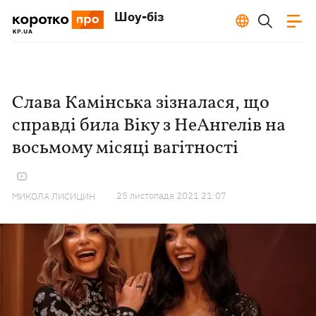
Шоу-біз
Слава Камінська зізналася, що
справді била Віку з НеАнгелів на
восьмому місяці вагітності
25 листопада 2021 21:07
МИКОЛА ЛИСИЦИН