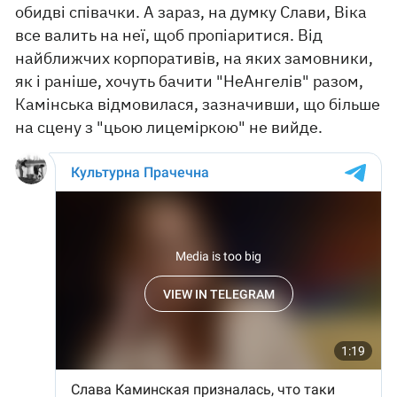
обидві співачки. А зараз, на думку Слави, Віка
все валить на неї, щоб пропіаритися. Від
найближчих корпоративів, на яких замовники,
як і раніше, хочуть бачити "НеАнгелів" разом,
Камінська відмовилася, зазначивши, що більше
на сцену з "цьою лицеміркою" не вийде.