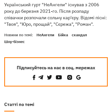
Український гурт "НеАнгели" існував з 2006
року до березня 2021-го. Після розпаду
співачки розпочали сольну кар'єру. Відомі пісні:
"Твоя", "Юро, прощай", "Сєрежа", "Роман".
Новини по темі:
НеАнгели
Бійка
скандал
Шоу-бізнес
Підписуйтесь на нас в соц. мережах
Статті по темі