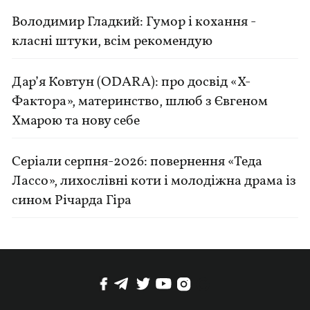
Володимир Гладкий: Гумор і кохання -
класні штуки, всім рекомендую
Дар’я Ковтун (ODARA): про досвід «Х-
Фактора», материнство, шлюб з Євгеном
Хмарою та нову себе
Серіали серпня-2026: повернення «Теда
Лассо», лихослівні коти і молодіжна драма із
сином Річарда Гіра