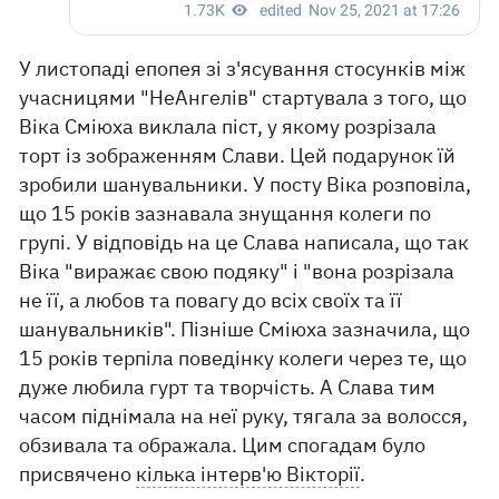
У листопаді епопея зі з'ясування стосунків між
учасницями "НеАнгелів" стартувала з того, що
Віка Сміюха виклала піст, у якому розрізала
торт із зображенням Слави. Цей подарунок їй
зробили шанувальники. У посту Віка розповіла,
що 15 років зазнавала знущання колеги по
групі. У відповідь на це Слава написала, що так
Віка "виражає свою подяку" і "вона розрізала
не її, а любов та повагу до всіх своїх та її
шанувальників". Пізніше Сміюха зазначила, що
15 років терпіла поведінку колеги через те, що
дуже любила гурт та творчість. А Слава тим
часом піднімала на неї руку, тягала за волосся,
обзивала та ображала. Цим спогадам було
присвячено
кілька інтерв'ю Вікторії
.