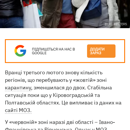
Фото: REUTERS
ПІДПИШІТЬСЯ НА НАС В
ДОДАТИ
GOOGLE
ЗАРАЗ
Вранці третього лютого знову кількість
регіонів, що перебувають у «жовтій» зоні
карантину
, зменшилася до двох. Стабільна
ситуація поки що у Кіровоградській та
Полтавській областях. Це випливає із даних на
сайті МОЗ.
У «червоній» зоні наразі дві області – Івано-
Франківська та Рівненська. Однак у МОЗ