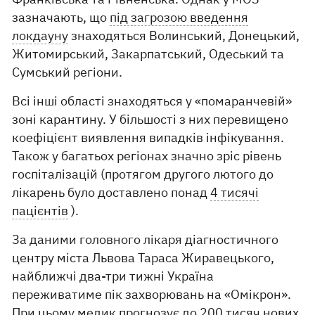
зазначають, що
під загрозою введення
локдауну
знаходяться Волинський, Донецький,
Житомирський, Закарпатський, Одеський та
Сумський регіони.
Всі інші області знаходяться у «помаранчевій»
зоні карантину. У більшості з них перевищено
коефіцієнт виявлення випадків інфікування.
Також у багатьох регіонах значно зріс рівень
госпіталізацій (протягом другого лютого до
лікарень було доставлено понад
4 тисячі
пацієнтів
).
За даними головного лікаря діагностичного
центру міста Львова Тараса Жиравецького,
найближчі два-три тижні Україна
переживатиме пік захворювань на «Омікрон».
При цьому медик прогнозує до
200 тисяч нових