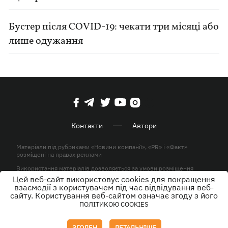
Бустер після COVID-19: чекати три місяці або
лише одужання
Контакти
Автори
Матеріали під рубриками «Новини компанії», «PR» і «Факт»
розміщені на правах реклами
Використання матеріалів дозволяється за умови розміщення
активного гіперпосилання на KP.UA в першому абзаці.
Цей веб-сайт використовує cookies для покращення
взаємодії з користувачем під час відвідування веб-
© ТОВ «ЮЛАВ МЕДІА» 2026. Всі права захищені.
сайту. Користування веб-сайтом означає згоду з його
ПОЛІТИКОЮ COOKIES
Дизайн
ЗГОДЕН
ДЕТАЛЬНІШЕ