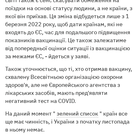
світі також є сенс скасувати обмеження на
поїздки на основі статусу людини, а не країни, з
якої він приїхав. Ця зміна відбудеться лише з 1
березня 2022 року, щоб дати країнам, які не
входять до ЄС, час для подальшого підвищення
показників вакцинації. Це також залежатиме
від попередньої оцінки ситуації із вакцинацією
за межами ЄС, - йдеться у заяві.
Також уточнюється, що ті, хто отримав вакцину,
схвалену Всесвітньою організацією охорони
здоров'я, але не Європейського агентства з
лікарських засобів, мають пред'являти
негативний тест на COVID.
На даний момент "
зелений список
" країн все
ще має чинність, і України з початку листопада
в ньому немає.