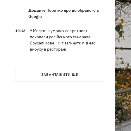
Додайте Коротко про до обраного в
Google
У Москві в умовах секретності
10:12
поховали російського генерала
Єрусалімова - міг загинути під час
вибуху в ресторані
Експослу у США Стефанішиній
09:52
обрали запобіжний захід у вигляді
ЗАВАНТАЖИТИ ЩЕ
шести мільйонів застави
Росіяни вночі били по Україні
09:29
дронами, ракетами Х-31П та
«Оніксами»
Яблучний Спас 2026: коли святкуємо,
09:27
що можна робити, а чого ні