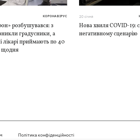
КОРОНАВІРУС
20 сiчня
он» розбушувався: з
Нова хвиля COVID-19: 
зникли градусники, а
негативному сценарію
і лікарі приймають по 40
 щодня
ем
Політика конфіденційності