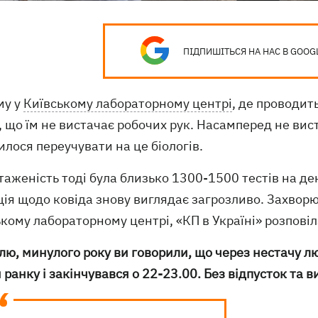
ПІДПИШІТЬСЯ НА НАС В GOOG
му у
Київському лабораторному центрі
, де проводит
, що їм не вистачає робочих рук. Насамперед не вис
лося переучувати на це біологів.
аженість тоді була близько 1300-1500 тестів на ден
ія щодо ковіда знову виглядає загрозливо. Захворюв
кому лабораторному центрі, «КП в Україні» розпові
лю, минулого року ви говорили, що через нестачу л
 ранку і закінчувався о 22-23.00. Без відпусток та 