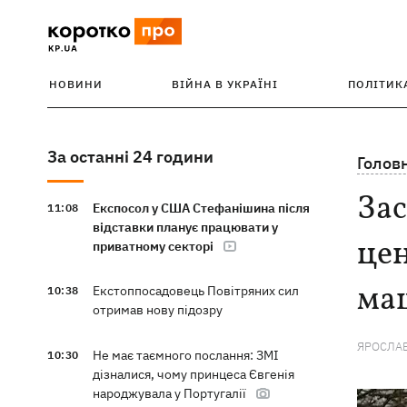
НОВИНИ
ВІЙНА В УКРАЇНІ
ПОЛІТИК
За останні 24 години
Голов
Зас
Експосол у США Стефанішина після
11:08
відставки планує працювати у
цен
приватному секторі
ма
Екстоппосадовець Повітряних сил
10:38
отримав нову підозру
ЯРОСЛАВ
Не має таємного послання: ЗМІ
10:30
дізналися, чому принцеса Євгенія
народжувала у Португалії