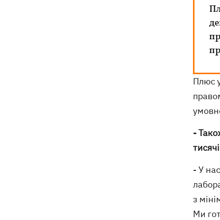
Пл
де
пр
пр
Плюс у
правом
умовно
- Тако
тисячі
- У н
лабора
з міні
Ми го