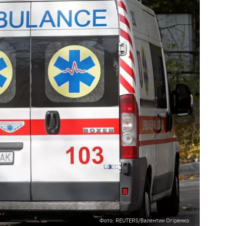
Фото: REUTERS/Валентин Огіренко