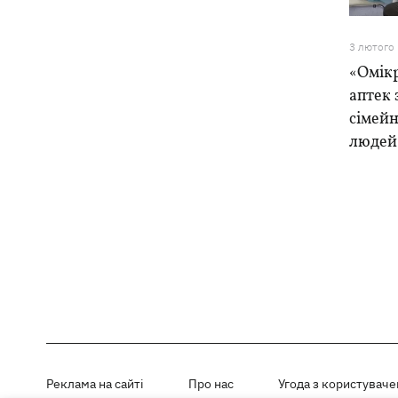
3 лютого
«Омікр
аптек 
сімейн
людей
Реклама на сайті
Про нас
Угода з користувач