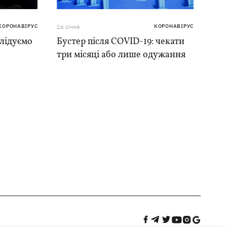
КОРОНАВІРУС
16 сiчня
КОРОНАВІРУС
слідуємо
Бустер після COVID-19: чекати
три місяці або лише одужання