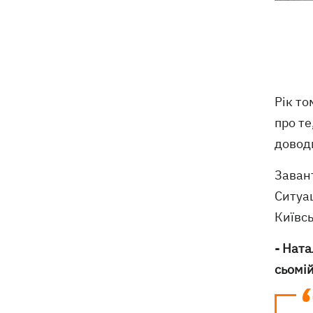
На молочних фермах Черкащини
09:00
тестують екзоскелети для доярок
Росіяни скинули на Суми вісім КАБів
08:59
за вісім хвилин: поранено 12 людей
Рік то
про те
Росія вдарила по Балаклії, загинули
08:33
доводи
три людини
Завант
Мапа бойових дій в Україні 06.08.2026
08:22
Ситуац
Частина SpaceX Falcon 9 врізалась в
07:59
Київсь
Місяць – чи буде це мати наслідки для
Землі
- Ната
сьомій