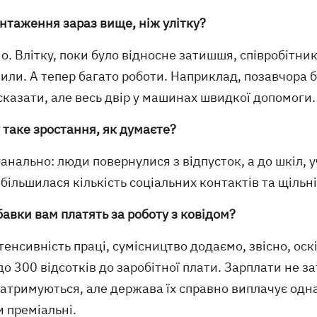
нтаження зараз вище, ніж улітку?
но. Влітку, поки було відносне затишшя, співробітни
или. А тепер багато роботи. Наприклад, позавчора б
сказати, але весь двір у машинах швидкої допомоги
 таке зростання, як думаєте?
банально: люди повернулися з відпусток, а до шкіл, 
Збільшилася кількість соціальних контактів та щіль
авки вам платять за роботу з ковідом?
нтенсивність праці, сумісництво додаємо, звісно, ос
до 300 відсотків до заробітної плати. Зарплати не 
затримуються, але держава їх справно виплачує одн
 преміальні.