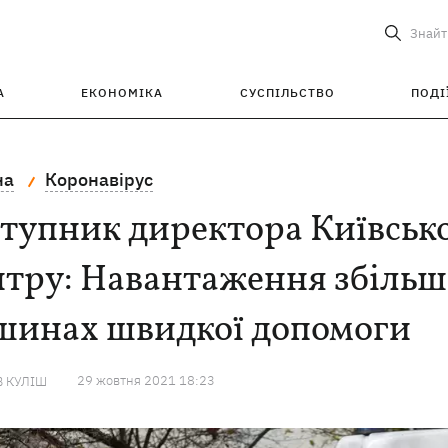
Знайт
А
ЕКОНОМІКА
СУСПІЛЬСТВО
ПОДІ
на
Коронавірус
тупник директора Київськ
тру: Навантаження збільши
шинах швидкої допомоги
29 жовтня 2021 18:23
 КУЛІШ