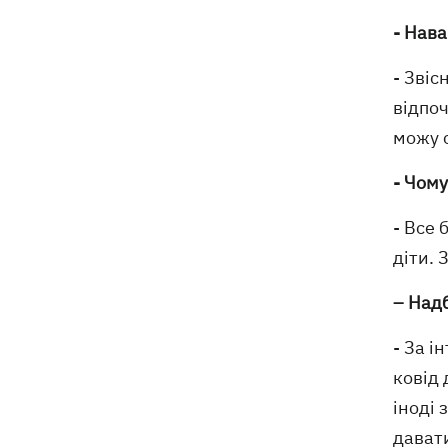
- Нава
- Звіс
відпоч
можу 
- Чому
- Все 
діти. 
– Надб
- За і
ковід 
іноді 
давати