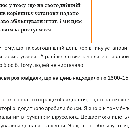
юс у тому, що на сьогоднішній
нь керівнику установи надано
аво збільшувати штат, і ми цим
авом користуємося
 тому, що на сьогоднішній день керівнику установи
 користуємося. А раніше він визначався за наказо
 5 осіб. Тому людей не вистачало.
ж ви розповідали, що на день надходило по 1300-15
.
ас стало набагато краще обладнання, водночас може
торію, додатково зробили бокси. Якщо рік тому було
мальним втручанням вірусолога. Це дає можливість 
тувалися до навантаження. Якщо воно збільшується