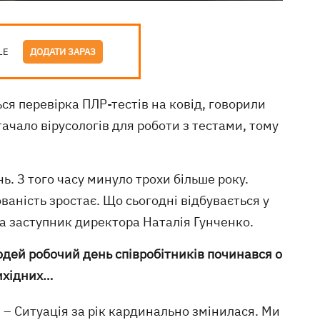
LE
ДОДАТИ ЗАРАЗ
ься перевірка ПЛР-тестів на ковід, говорили
тачало вірусологів для роботи з тестами, тому
ь. З того часу минуло трохи більше року.
аність зростає. Що сьогодні відбувається у
ла заступник директора Наталія Гунченко.
юдей робочий день співробітників починався о
вихідних…
– Ситуація за рік кардинально змінилася. Ми