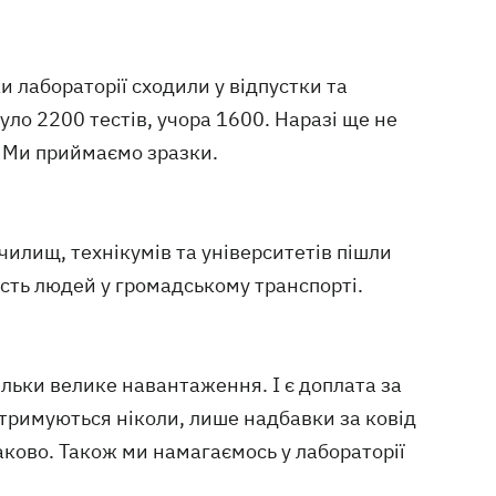
ки лабораторії сходили у відпустки та
уло 2200 тестів, учора 1600. Наразі ще не
. Ми приймаємо зразки.
училищ, технікумів та університетів пішли
ність людей у громадському транспорті.
кільки велике навантаження. І є доплата за
затримуються ніколи, лише надбавки за ковід
аково. Також ми намагаємось у лабораторії