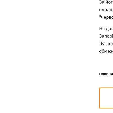
За йог
однак 
"черво
На дан
Запор
Луганс
обмеж
Новини 