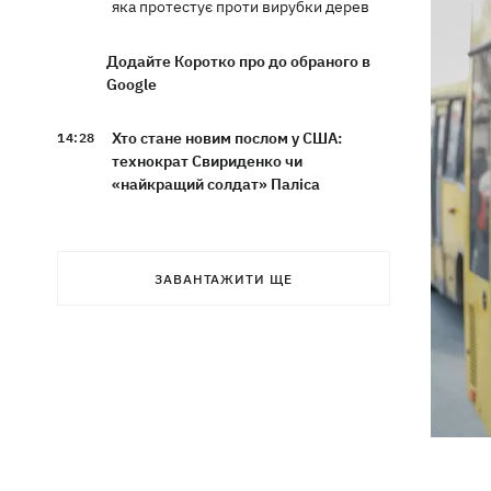
яка протестує проти вирубки дерев
Додайте Коротко про до обраного в
Google
Хто стане новим послом у США:
14:28
технократ Свириденко чи
«найкращий солдат» Паліса
В Україну йде атмосферний фронт з
14:12
грозами, дощами та похолоданням –
ЗАВАНТАЖИТИ ЩЕ
погода на 7 серпня
У ЄС почали діяти нові умови захисту
13:41
для українців — більше не для
“ухилянтів”
Росіяни вдарили по залізниці у
13:08
Лозовій, є загиблі та поранені