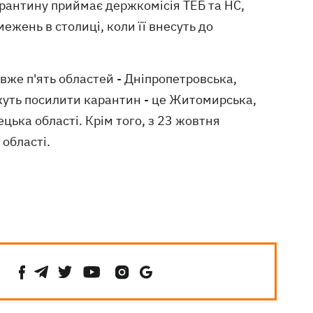
арантину приймає держкомісія ТЕБ та НС,
ежень в столиці, коли її внесуть до
вже п'ять областей - Дніпропетровська,
жуть посилити карантин - це Житомирська,
цька області. Крім того, з 23 жовтня
області.