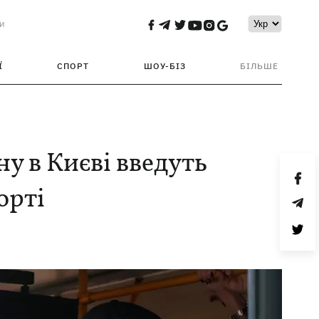
и
Ї
СПОРТ
ШОУ-БІЗ
БІЛЬШЕ
ну в Києві введуть
орті