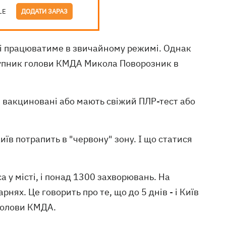
LE
ДОДАТИ ЗАРАЗ
і працюватиме в звичайному режимі. Однак
тупник голови КМДА Микола Поворозник в
 вакциновані або мають свіжий ПЛР-тест або
їв потрапить в "червону" зону. І що статися
а у місті, і понад 1300 захворювань. На
ях. Це говорить про те, що до 5 днів - і Київ
 голови КМДА.