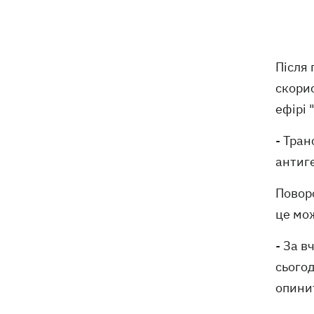
Три квартири, Mercedes та будинок:
12:52
що фігурує у підозрі експосла
Стефанішиної
Після
Британія запровадила нові санкції
12:29
скори
проти Росії
ефірі 
У Києві затримали очільника
12:26
- Тра
приватного медцентру, через дії
антиге
якого загинули двоє новонароджених
Поворо
На Закарпатті – масштабні обшуки у
11:41
ТЦК
це мож
- За в
Експосол у США Стефанішина після
11:08
відставки планує працювати у
сьогод
приватному секторі
опинит