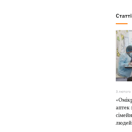
Статті
3 лютого
«Омікр
аптек 
сімейн
людей