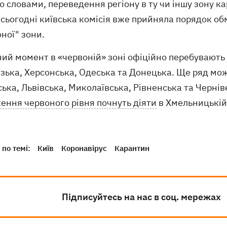
о словами, переведення регіону в ту чи іншу зону к
сьогодні київська комісія вже прийняла порядок обм
ної" зони.
ий момент в «червоній» зоні офіційно перебувають 
ізька, Херсонська, Одеська та Донецька. Ще ряд мо
ька, Львівська, Миколаївська, Рівненська та Черніве
ення червоного рівня почнуть діяти
в Хмельницькій 
по темі:
Київ
Коронавірус
Карантин
Підписуйтесь на нас в соц. мережах