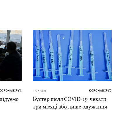
КОРОНАВІРУС
16 сiчня
КОРОНАВІРУС
слідуємо
Бустер після COVID-19: чекати
три місяці або лише одужання