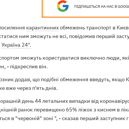
ПІДПИШІТЬСЯ НА НАС В GOOG
 посилення
карантинних
обмежень транспорт в Києв
статися ним зможуть не всі, повідомив перший зас
"
Україна 24".
нспортом зможуть користуватися виключно люди, які
н, - підкреслив він.
зник додав, що подібні обмеження введуть, якщо Ки
е вже через п'ять днів.
чорашній день 44 летальних випадки від коронавірус
нішній ранок перевищено 65% ліжок з киснем в лікарн
ься в "червоній" зоні ", - сказав перший заступник