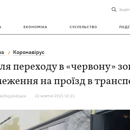
Знайт
А
ЕКОНОМІКА
СУСПІЛЬСТВО
ПОДІ
на
Коронавірус
ля переходу в «червону» зо
еження на проїзд в трансп
22 жовтня 2021 10:21
 КАТАШИНСЬКА