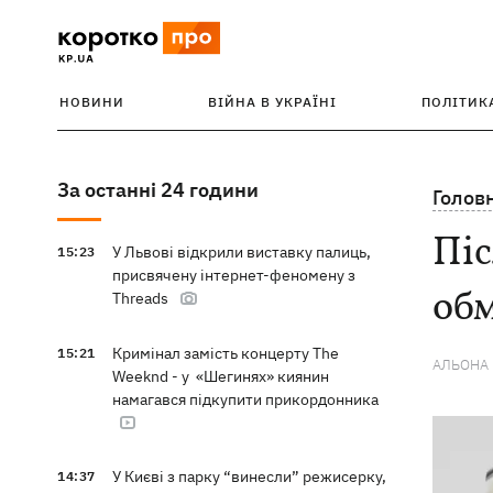
НОВИНИ
ВІЙНА В УКРАЇНІ
ПОЛІТИК
За останні 24 години
Голов
Піс
У Львові відкрили виставку палиць,
15:23
присвячену інтернет-феномену з
обм
Threads
Кримінал замість концерту The
15:21
АЛЬОНА
Weeknd - у «Шегинях» киянин
намагався підкупити прикордонника
У Києві з парку “винесли” режисерку,
14:37