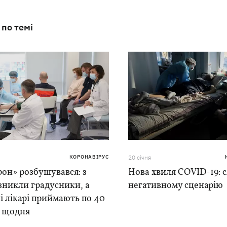
 по темі
КОРОНАВІРУС
20 сiчня
он» розбушувався: з
Нова хвиля COVID-19: 
зникли градусники, а
негативному сценарію
і лікарі приймають по 40
 щодня