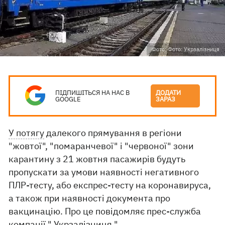
Фото: Фото: Укрзалізниця
ПІДПИШІТЬСЯ НА НАС В
ДОДАТИ
GOOGLE
ЗАРАЗ
У потягу
далекого прямування в регіони
"жовтої", "помаранчевої" і "червоної" зони
карантину з 21 жовтня пасажирів будуть
пропускати за умови наявності негативного
ПЛР-тесту, або експрес-тесту на коронавируса,
а також при наявності документа про
вакцинацію. Про це повідомляє прес-служба
компанії "
Укрзалізниця
".