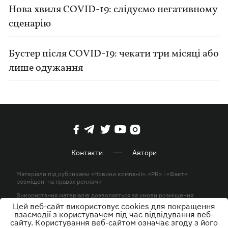
Нова хвиля COVID-19: слідуємо негативному
сценарію
Бустер після COVID-19: чекати три місяці або
лише одужання
Контакти
Автори
Матеріали під рубриками «Новини компанії», «PR» і «Факт»
розміщені на правах реклами
Використання матеріалів дозволяється за умови розміщення
активного гіперпосилання на KP.UA в першому абзаці.
Цей веб-сайт використовує cookies для покращення
взаємодії з користувачем під час відвідування веб-
© ТОВ «ЮЛАВ МЕДІА» 2026. Всі права захищені.
сайту. Користування веб-сайтом означає згоду з його