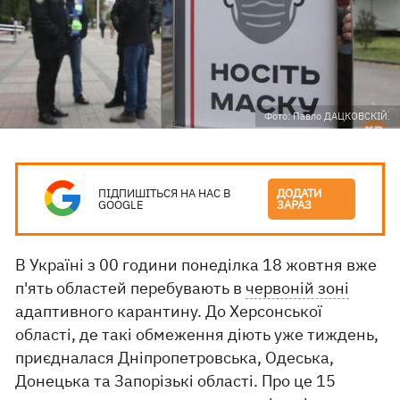
Фото: Павло ДАЦКОВСКІЙ.
ПІДПИШІТЬСЯ НА НАС В
ДОДАТИ
GOOGLE
ЗАРАЗ
В Україні з 00 години понеділка 18 жовтня вже
п'ять областей перебувають в
червоній зоні
адаптивного карантину. До Херсонської
області, де такі обмеження діють уже тиждень,
приєдналася Дніпропетровська, Одеська,
Донецька та Запорізькі області. Про це 15