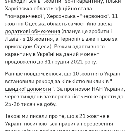
знаходиться в "жовтій" зоні карантину, тільки
Харківська область офіційно стала
"помаранчевої", Херсонська - "червоною". 11
жовтня Одеська область самостійно ввела
додаткові обмеження
(планує це зробити і
Львів - з 18 жовтня, а Тернопіль вже пішов за
прикладом Одеси). Режим адаптивного
карантину в Україні на даний момент
продовжено до 31 грудня 2021 року.
Раніше повідомлялося, що 10 жовтня в Україні
встановили рекорд за кількістю викликів "
швидкої допомоги
". За прогнозом НАН України,
через тиждень
захворюваність
може зрости до
25-26 тисяч на добу.
Також ми писали про те, що з 21 жовтня в
Україні
посилюються правила перевезення