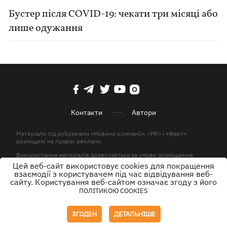
Бустер після COVID-19: чекати три місяці або
лише одужання
Контакти
Автори
Матеріали під рубриками «Новини компанії», «PR» і «Факт»
розміщені на правах реклами
Використання матеріалів дозволяється за умови розміщення
активного гіперпосилання на KP.UA в першому абзаці.
Цей веб-сайт використовує cookies для покращення
взаємодії з користувачем під час відвідування веб-
© ТОВ «ЮЛАВ МЕДІА» 2026. Всі права захищені.
сайту. Користування веб-сайтом означає згоду з його
ПОЛІТИКОЮ COOKIES
Дизайн
ЗГОДЕН
ДЕТАЛЬНІШЕ