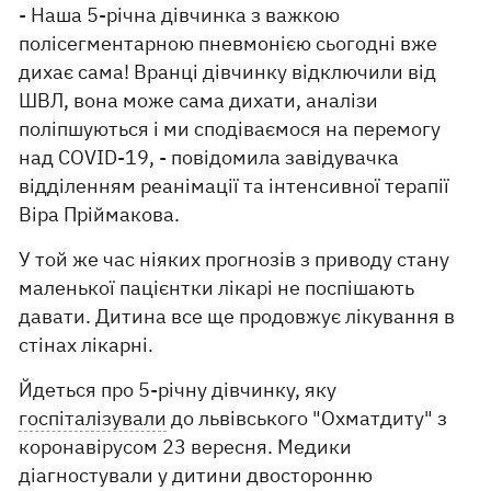
- Наша 5-річна дівчинка з важкою
полісегментарною пневмонією сьогодні вже
дихає сама! Вранці дівчинку відключили від
ШВЛ, вона може сама дихати, аналізи
поліпшуються і ми сподіваємося на перемогу
над COVID-19, - повідомила завідувачка
відділенням реанімації та інтенсивної терапії
Віра Пріймакова.
У той же час ніяких прогнозів з приводу стану
маленької пацієнтки лікарі не поспішають
давати. Дитина все ще продовжує лікування в
стінах лікарні.
Йдеться про 5-річну дівчинку, яку
госпіталізували
до львівського "Охматдиту" з
коронавірусом 23 вересня. Медики
діагностували у дитини двосторонню