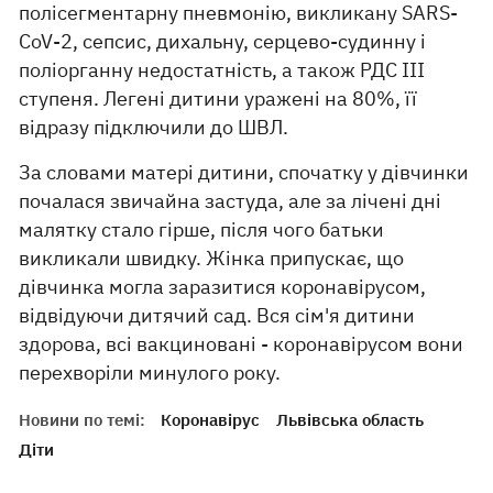
полісегментарну пневмонію, викликану SARS-
CoV-2, сепсис, дихальну, серцево-судинну і
поліорганну недостатність, а також РДС III
ступеня. Легені дитини уражені на 80%, її
відразу підключили до ШВЛ.
За словами матері дитини, спочатку у дівчинки
почалася звичайна застуда, але за лічені дні
малятку стало гірше, після чого батьки
викликали швидку. Жінка припускає, що
дівчинка могла заразитися коронавірусом,
відвідуючи дитячий сад. Вся сім'я дитини
здорова, всі вакциновані - коронавірусом вони
перехворіли минулого року.
Новини по темі:
Коронавірус
Львівська область
Діти