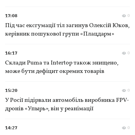
17:08
0
Під час ексгумації тіл загинув Олексій Юков,
керівник пошукової групи «Плацдарм»
16:17
0
Склади Puma та Intertop також знищено,
може бути дефіцит окремих товарів
15:20
0
У Росії підірвали автомобіль виробника FPV-
дронів «Упырь», він у реанімації
14:27
0