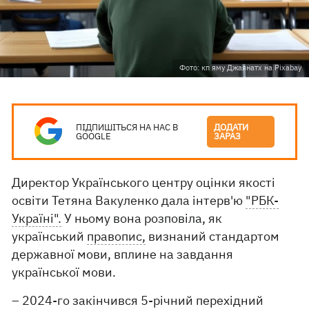
Фото: кп яму Джаянатх на Pixabay
ПІДПИШІТЬСЯ НА НАС В
ДОДАТИ
GOOGLE
ЗАРАЗ
Директор Українського центру оцінки якості
освіти Тетяна Вакуленко дала інтерв'ю
"РБК-
Україні".
У ньому вона розповіла, як
український
правопис,
визнаний стандартом
державної мови, вплине на завдання
української мови.
– 2024-го закінчився 5-річний перехідний