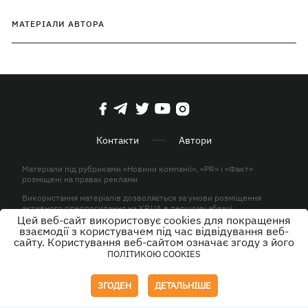
МАТЕРІАЛИ АВТОРА
Контакти
Автори
Матеріали під рубриками «Новини компанії», «PR» і «Факт»
розміщені на правах реклами
Використання матеріалів дозволяється за умови розміщення
активного гіперпосилання на KP.UA в першому абзаці.
Цей веб-сайт використовує cookies для покращення
© ТОВ «ЮЛАВ МЕДІА» 2026. Всі права захищені.
взаємодії з користувачем під час відвідування веб-
сайту. Користування веб-сайтом означає згоду з його
ПОЛІТИКОЮ COOKIES
Дизайн
ЗГОДЕН
ДЕТАЛЬНІШЕ