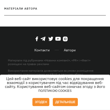
МАТЕРІАЛИ АВТОРА
Контакти
Автори
Матеріали під рубриками «Новини компанії», «PR» і «Факт»
розміщені на правах реклами
Використання матеріалів дозволяється за умови розміщення
активного гіперпосилання на KP.UA в першому абзаці.
Цей веб-сайт використовує cookies для покращення
© ТОВ «ЮЛАВ МЕДІА» 2026. Всі права захищені.
взаємодії з користувачем під час відвідування веб-
сайту. Користування веб-сайтом означає згоду з його
ПОЛІТИКОЮ COOKIES
Дизайн
ЗГОДЕН
ДЕТАЛЬНІШЕ