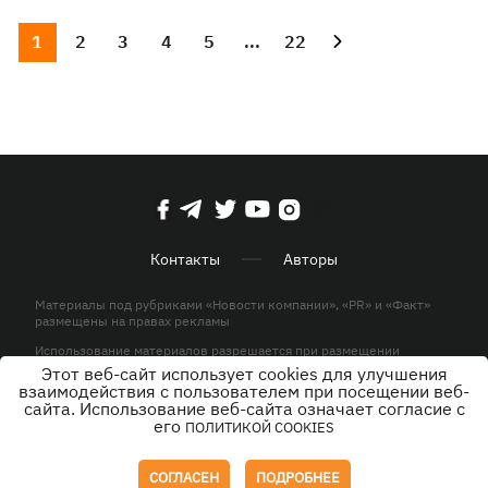
1
2
3
4
5
...
22
Контакты
Авторы
Материалы под рубриками «Новости компании», «PR» и «Факт»
размещены на правах рекламы
Использование материалов разрешается при размещении
активной гиперссылки на KP.UA в первом абзаце.
Этот веб-сайт использует cookies для улучшения
взаимодействия с пользователем при посещении веб-
© ООО «ЮЛАВ МЕДИА»,2026. Все права защищены.
сайта. Использование веб-сайта означает согласие с
его
ПОЛИТИКОЙ COOKIES
Дизайн
СОГЛАСЕН
ПОДРОБНЕЕ