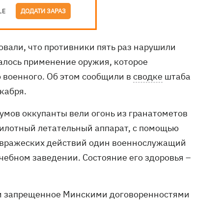
LE
ДОДАТИ ЗАРАЗ
овали, что противники пять раз нарушили
алось применение оружия, которое
о военного. Об этом сообщили в
сводке
штаба
кабря.
Шумов оккупанты вели огонь из гранатометов
пилотный летательный аппарат, с помощью
е вражеских действий один военнослужащий
чебном заведении. Состояние его здоровья –
али запрещенное Минскими договоренностями