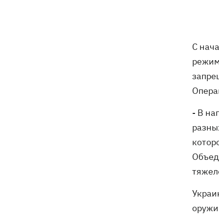
тесты ИИ-модели Astra из-за
опасений по поводу ее
кибервозможностей
С нач
В Болгарии дрон взорвался недалеко
17:48
режим
от крупного газопровода
запре
После длительной болезни в
17:07
Опера
Аргентине умер отец Лионеля Месси
- В н
В Марганце и соседних населенных
16:39
разны
пунктах возобновили водоснабжение
котор
Объед
Россияне атаковали рейсовый
16:11
автобус в Никополе - есть жертвы
тяжело
16:00
Конец света на 7 секунд: соцсети в
Украи
панике, ожидая 12 августа, и при чем
оружи
тут НАСА