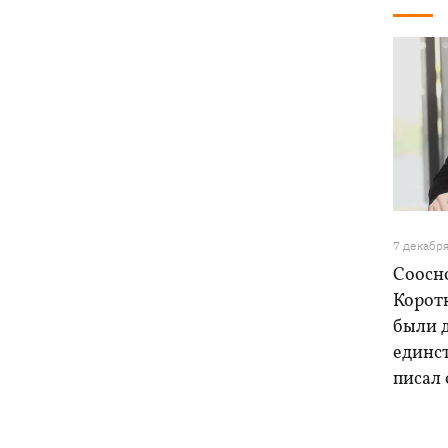
7 декабр
Соосн
Корот
были 
единс
писал 