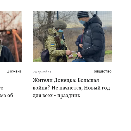
ШОУ-БИЗ
24 декабря
ОБЩЕСТВО
Жители Донецка: Большая
го
война? Не начнется, Новый год
ма об
для всех - праздник