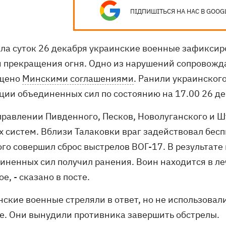
ПІДПИШІТЬСЯ НА НАС В GOOG
ала суток 26 декабря украинские военные зафиксир
 прекращения огня. Одно из нарушений сопровожд
щено
Минскими соглашениями
. Ранили украинског
ции объединенных сил по состоянию на 17.00 26 де
аправлении Пивденного, Песков, Новолуганского и 
х систем. Вблизи Талаковки враг задействовал бес
ого совершил сброс выстрелов ВОГ-17. В результат
иненных сил получил ранения. Воин находится в ле
е, - сказано в посте.
нские военные стреляли в ответ, но не использов
е. Они вынудили противника завершить обстрелы.