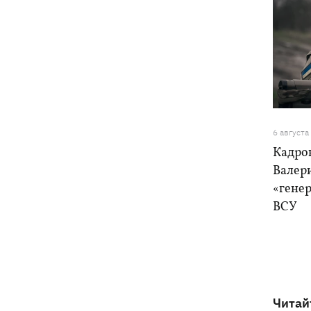
6 августа
Кадро
Валер
«генер
ВСУ
Читай