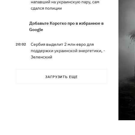
напавший на украинскую пару, сам
сдался полиции
Добавьте Коротко про в избранное в
Google
Сербия выделит 2 млн евро для
20:02
поддержки украинской энергетики, -
Зеленский
Чат Telegram, где координировались
19:23
ЗАГРУЗИТЬ ЕЩЕ
акции за Федорова, удалили после
задержания админа
Чемпион ММА Гудзь язвительно
18:59
отреагировал на свое отстаранение
из проекта ко Дню Независимости
Компания OpenAI приостановила
18:16