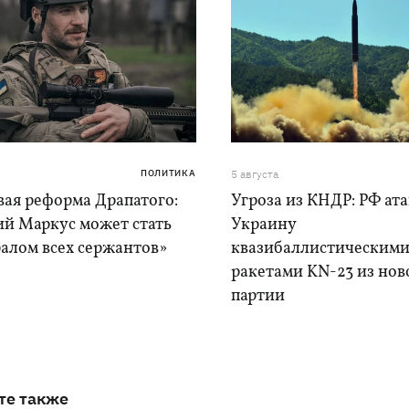
ПОЛИТИКА
5 августа
вая реформа Драпатого:
Угроза из КНДР: РФ ат
ий Маркус может стать
Украину
алом всех сержантов»
квазибаллистическим
ракетами KN-23 из нов
партии
те также