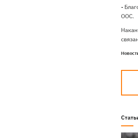
- Бла
ООС.
Накан
связа
Новости
Стать