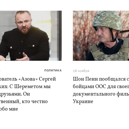
я
ПОЛИТИКА
18 ноября
ователь «Азова» Сергей
Шон Пенн пообщался с
ких: С Шереметом мы
бойцами ООС для свое
друзьями. Он
документального филь
твенный, кто честно
Украине
обо мне