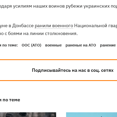
годаря усилиям наших воинов рубежи украинских по
уне в Донбассе
ранили военного
Национальной гвар
но с боями на линии столкновения.
 по теме:
ООС (АТО)
военные
раненые на АТО
ранение
Подписывайтесь на нас в соц. сетях
и по теме