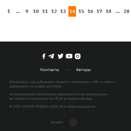
1
...
9
10
11
12
13
14
15
16
17
18
...
28
Контакты
Авторы
Материалы под рубриками «Новости компании», «PR» и «Факт»
размещены на правах рекламы
Использование материалов разрешается при размещении
активной гиперссылки на KP.UA в первом абзаце.
© ООО «ЮЛАВ МЕДИА»,2026. Все права защищены.
Дизайн