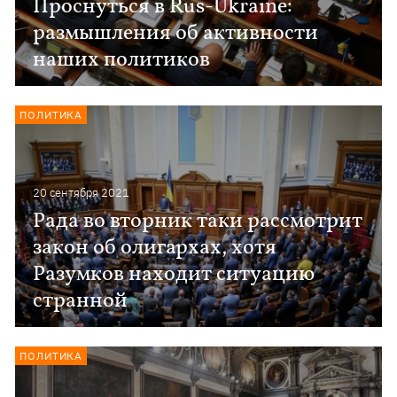
Проснуться в Rus-Ukraine:
размышления об активности
наших политиков
ПОЛИТИКА
20 сентября 2021
Рада во вторник таки рассмотрит
закон об олигархах, хотя
Разумков находит ситуацию
странной
ПОЛИТИКА