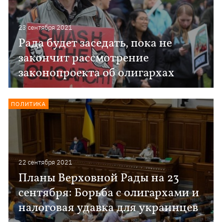
23 сентября 2021
Рада будет заседать, пока не
закончит рассмотрение
законопроекта об олигархах
ПОЛИТИКА
22 сентября 2021
Планы Верховной Рады на 23
сентября: Борьба с олигархами и
налоговая удавка для украинцев