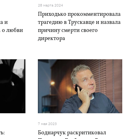
28 марта 2024
Приходько прокомментировала
а и
трагедию в Трускавце и назвала
а о любви
причину смерти своего
директора
7 мая 2023
ь:
Боднарчук раскритиковал