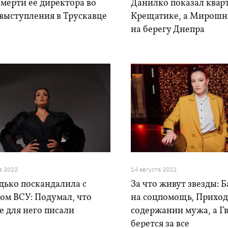
смерти ее директора во
Данилко показал квар
выступления в Трускавце
Крещатике, а Мирошн
на берегу Днепра
а 2022
14 августа 2022
дько поскандалила с
За что живут звезды: 
ом ВСУ: Подумал, что
на соцпомощь, Приход
 для него писали
содержании мужа, а Г
берется за все