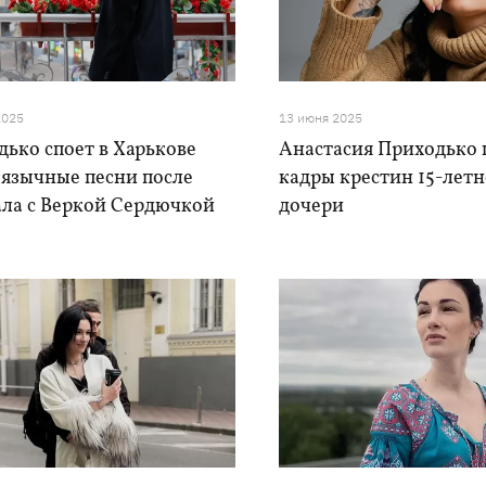
2025
13 июня 2025
ько споет в Харькове
Анастасия Приходько 
оязычные песни после
кадры крестин 15-лет
ала с Веркой Сердючкой
дочери