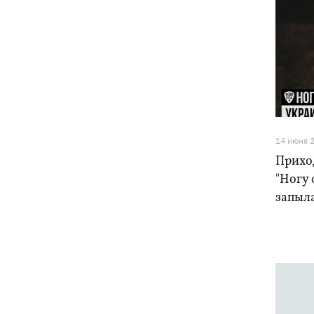
14 июня 
Прихо
"Ногу 
запыла