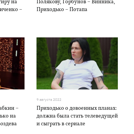
тиру на
Полякову, Горбунов – Винника,
иченко –
Приходько – Потапа
9 августа 2022
Бабкин –
Приходько о довоенных планах:
ько на
должна была стать телеведущей
воздева
и сыграть в сериале