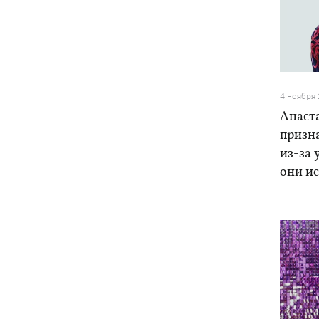
4 ноября
Анаст
призна
из-за 
они и