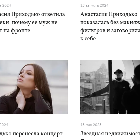
а 2024
13 августа 2024
асия Приходько ответила
Анастасия Приходько
еки, почему ее муж не
показалась без макияж
т на фронте
фильтров и заговорил
к себе
 2024
13 мая 2023
дько перенесла концерт
Звездная недвижимост