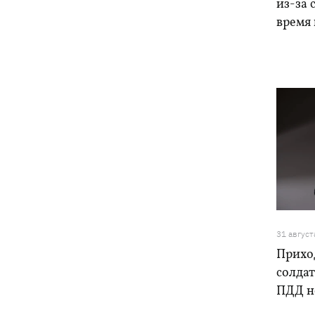
из-за 
время 
31 август
Прихо
солдат
ПДД не