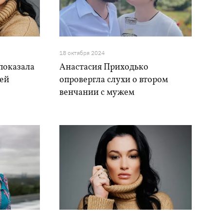
18 октября 2024
показала
Анастасия Приходько
ней
опровергла слухи о втором
венчании с мужем