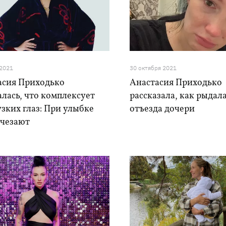
 2021
30 октября 2021
асия Приходько
Анастасия Приходько
лась, что комплексует
рассказала, как рыдал
узких глаз: При улыбке
отъезда дочери
счезают