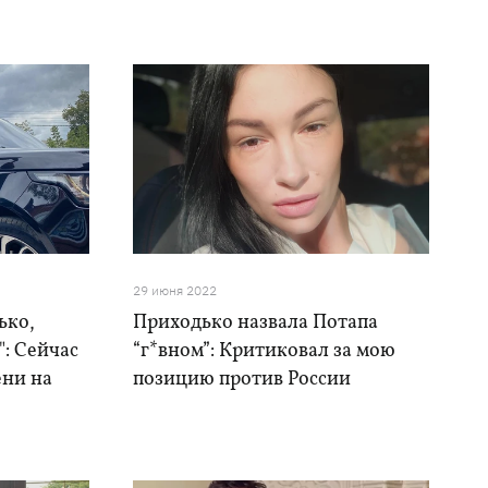
29 июня 2022
ько,
Приходько назвала Потапа
": Сейчас
“г*вном”: Критиковал за мою
ени на
позицию против России