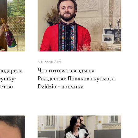
6 января 2022
подарила
Что готовят звезды на
рушку-
Рождество: Полякова кутью, а
ет во
Dzidzio - пончики