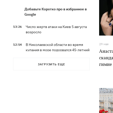
Добавьте Коротко про в избранное в
Google
Число жертв атаки на Киев 5 августа
13:26
возросло
29 мая
В Николаевской области во время
12:54
купания в море подорвался 45-летний
Анаст
мужчина
сканда
гимне 
ЗАГРУЗИТЬ ЕЩЕ
Россияне вводят в заблуждение
12:49
собственное руководство - спикер
Объединенных сил опроверг
заявления о Белом Колодце
Наталья Могилевская впервые станет
12:47
тренером взрослого "Голоса"