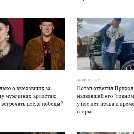
2022
30 июня 2022
дько о выехавших за
Потап ответил Приход
цу мужчинах-артистах:
назвавшей его "говном
 встречать после победы?
у нас нет права и врем
ссоры