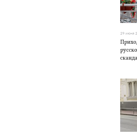
Украина успешно протестировала
12:18
собственную баллистику – эксперт
рассказал, о какой именно ракете
речь
29 июня 
Василий Иванчук первым среди
11:50
Приход
украинцев во времена
Независимости войдет в Зал славы
русск
шахмат
сканд
В Житомирской области в здании ТЦК
11:10
умер военнообязанный - подробности
от военкомата
Россияне ударили по людям на
10:34
рынке в Сумской области – много
раненых
На горе Петрос молния ударила в двух
09:59
туристов из Киева