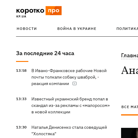
НОВОСТИ
ВОЙНА В УКРАИНЕ
ПОЛИТИК
За последние 24 часа
Главн
Ан
В Ивано-Франковске рабочие Новой
13:58
почты толкали собаку шваброй, -
реакция компании
Известный украинский бренд попал в
13:33
скандал из-за рекламы с «малоросом»
ВСЕ МА
в новой коллекции
Наталья Денисенко стала соведущей
13:30
"Холостяка"