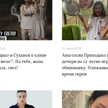
2022
31 марта 2022
дько и Суханов о клипе
Анастасия Приходько 
свело!": На тебе, жопа
дочери на 12-летие иг
ла, спел!
обнимашку: Успокаива
время сирен