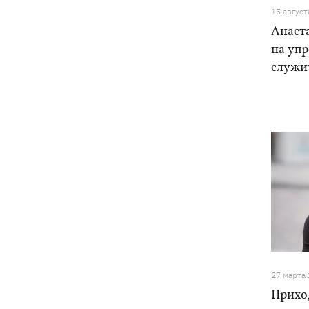
15 август
Анаст
на упр
служи
27 марта
Прихо