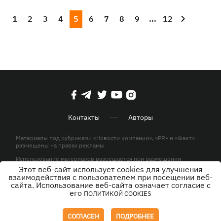
1
2
3
4
5
6
7
8
9
...
12
Контакты
Авторы
Материалы под рубриками «Новости компании», «PR» и «Факт»
размещены на правах рекламы
Использование материалов разрешается при размещении
активной гиперссылки на KP.UA в первом абзаце.
Этот веб-сайт использует cookies для улучшения
взаимодействия с пользователем при посещении веб-
© ООО «ЮЛАВ МЕДИА»,2026. Все права защищены.
сайта. Использование веб-сайта означает согласие с
его
ПОЛИТИКОЙ COOKIES
Дизайн
СОГЛАСЕН
ПОДРОБНЕЕ