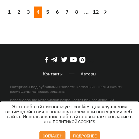
1
2
3
4
5
6
7
8
...
12
Контакты
Авторы
Материалы под рубриками «Новости компании», «PR» и «Факт»
размещены на правах рекламы
Использование материалов разрешается при размещении
активной гиперссылки на KP.UA в первом абзаце.
Этот веб-сайт использует cookies для улучшения
взаимодействия с пользователем при посещении веб-
© ООО «ЮЛАВ МЕДИА»,2026. Все права защищены.
сайта. Использование веб-сайта означает согласие с
его
ПОЛИТИКОЙ COOKIES
Дизайн
СОГЛАСЕН
ПОДРОБНЕЕ