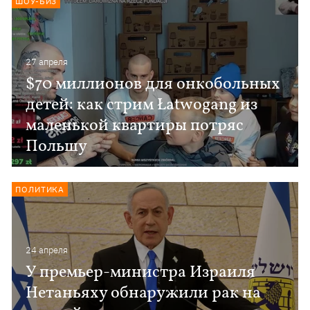
ШОУ-БИЗ
27 апреля
$70 миллионов для онкобольных
детей: как стрим Łatwogang из
маленькой квартиры потряс
Польшу
ПОЛИТИКА
24 апреля
У премьер-министра Израиля
Нетаньяху обнаружили рак на