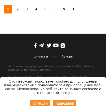
1
2
3
4
5
...
9
Контакты
Авторы
Материалы под рубриками «Новости компании», «PR» и «Факт»
размещены на правах рекламы
Использование материалов разрешается при размещении
активной гиперссылки на KP.UA в первом абзаце.
Этот веб-сайт использует cookies для улучшения
взаимодействия с пользователем при посещении веб-
© ООО «ЮЛАВ МЕДИА»,2026. Все права защищены.
сайта. Использование веб-сайта означает согласие с
его
ПОЛИТИКОЙ COOKIES
Дизайн
СОГЛАСЕН
ПОДРОБНЕЕ