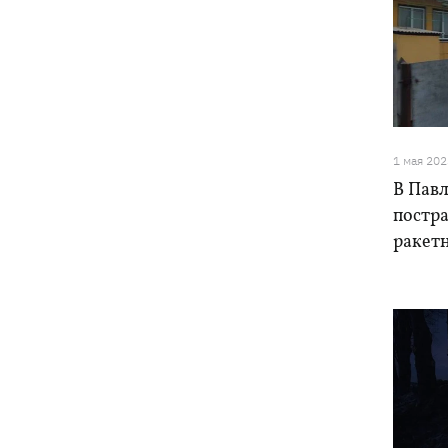
1 мая 202
В Павл
постра
ракет