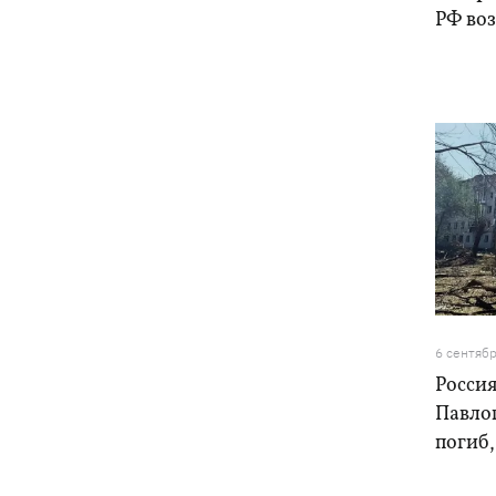
РФ воз
6 сентяб
Россия
Павлог
погиб,