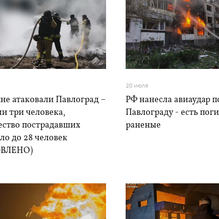
20 июля
не атаковали Павлоград –
РФ нанесла авиаудар п
и три человека,
Павлограду - есть пог
ество пострадавших
раненые
ло до 28 человек
ОВЛЕНО)