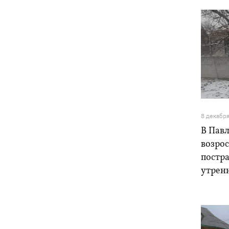
8 декабр
В Пав
возро
постра
утренн