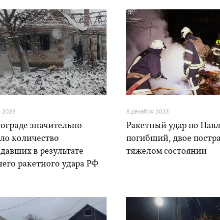
я 2023
8 декабря 2023
лограде значительно
Ракетный удар по Павл
сло количество
погибший, двое постр
давших в результате
тяжелом состоянии
его ракетного удара РФ