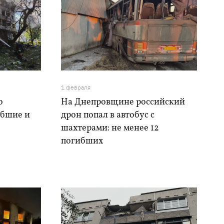
1 февраля
о
На Днепровщине российский
ибшие и
дрон попал в автобус с
шахтерами: не менее 12
погибших