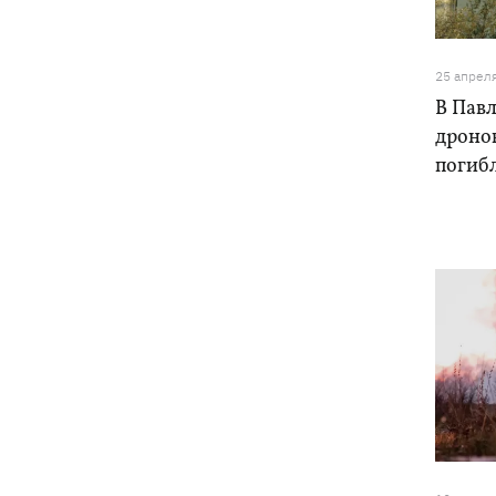
"Руслан", возле которого нашли дрон
25 апрел
В Павл
дронов
погиб