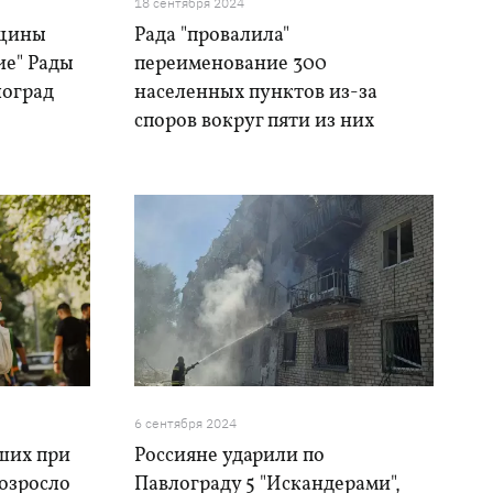
18 сентября 2024
вщины
Рада "провалила"
ие" Рады
переименование 300
лоград
населенных пунктов из-за
споров вокруг пяти из них
6 сентября 2024
ших при
Россияне ударили по
возросло
Павлограду 5 "Искандерами",