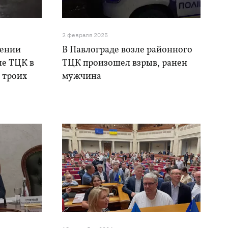
2 февраля 2025
нении
В Павлограде возле районного
ле ТЦК в
ТЦК произошел взрыв, ранен
 троих
мужчина