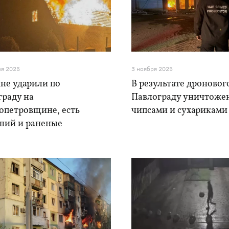
ря 2025
3 ноября 2025
не ударили по
В результате дроновог
граду на
Павлограду уничтожен
опетровщине, есть
чипсами и сухариками
ший и раненые