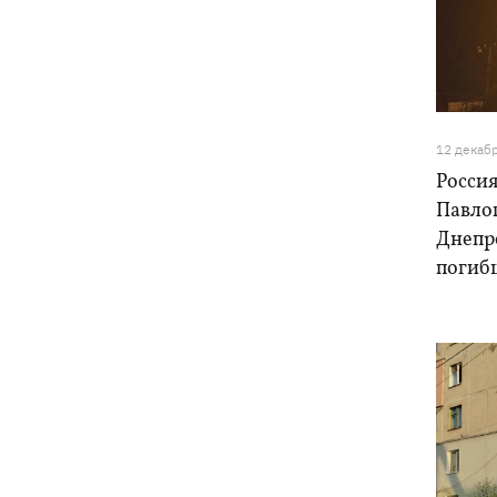
туристов из Киева
Россияне атаковали 147 дронами по 5
09:23
направлениям
12 декаб
Карта боевых действий в Украине
09:16
07.08.2026
Россия
Павло
Путин может напасть на НАТО до
09:07
Днепр
завершения войны в Украине -
погиб
разведка США для WSJ
Взрывы в Крыму и удары в 1700 км от
08:49
границы: горят аэродром
«Гвардейское» и Wildberries в
Екатеринбурге
МВД Германии опровергло наличие
07:51
оружия для Украины на самолете