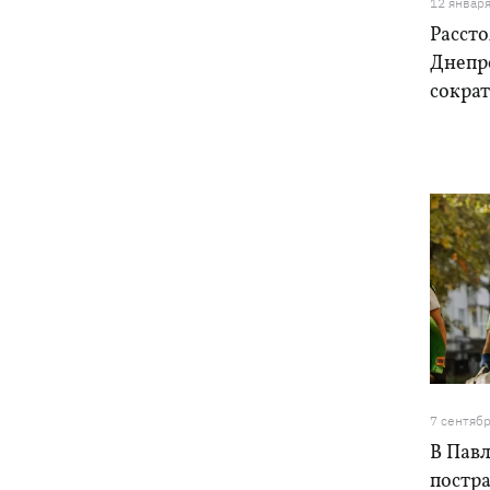
12 январ
Рассто
Днепр
сократ
7 сентяб
В Павл
постр