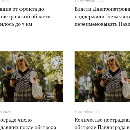
я 2025
18 сентября 2024
яние от фронта до
Власти Днепропетро
опетровской области
поддержали "нежелан
илось до 7 км
переименовывать Пав
ря 2024
6 сентября 2024
ограде число
Количество пострадав
адавших после обстрела
обстреле Павлограда 