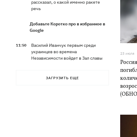
рассказал, о какой именно ракете
речь
Добавьте Коротко про в избранное в
Google
Василий Иванчук первым среди
11:50
украинцев во времена
23 июля
Независимости войдет в Зал славы
Россия
шахмат
погибл
колич
ЗАГРУЗИТЬ ЕЩЕ
В Житомирской области в здании ТЦК
11:10
возрос
умер военнообязанный - подробности
от военкомата
(ОБН
Россияне ударили по людям на
10:34
рынке в Сумской области – много
раненых
На горе Петрос молния ударила в двух
09:59