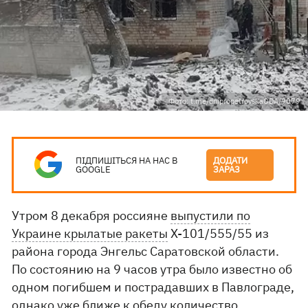
Фото: t.me/dnipropetrovskaODA/9079
ПІДПИШІТЬСЯ НА НАС В
ДОДАТИ
GOOGLE
ЗАРАЗ
Утром 8 декабря россияне
выпустили по
Украине крылатые ракеты
Х-101/555/55 из
района города Энгельс Саратовской области.
По состоянию на 9 часов утра было известно об
одном погибшем и пострадавших в Павлограде,
однако уже ближе к обеду количество