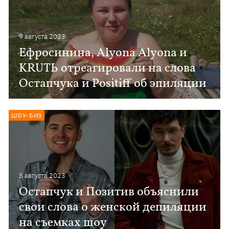
9 августа 2023
Ефросинина, Alyona Alyona и
KRUTЬ отреагировали на слова
Остапчука и Positiff об эпиляции
ШОУ-БИЗ
8 августа 2023
Остапчук и Позитив объяснили
свои слова о женской депиляции
на съемках шоу