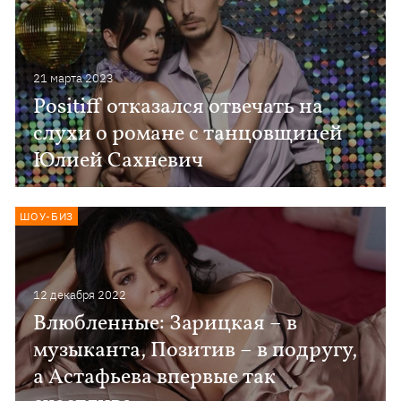
21 марта 2023
Positiff отказался отвечать на
слухи о романе с танцовщицей
Юлией Сахневич
ШОУ-БИЗ
12 декабря 2022
Влюбленные: Зарицкая – в
музыканта, Позитив – в подругу,
а Астафьева впервые так