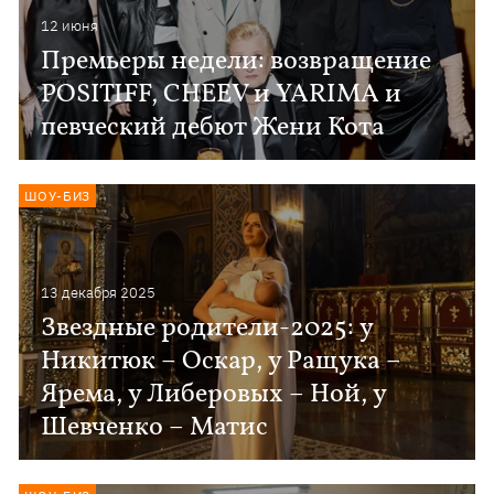
12 июня
Премьеры недели: возвращение
POSITIFF, CHEEV и YARIMA и
певческий дебют Жени Кота
ШОУ-БИЗ
13 декабря 2025
Звездные родители-2025: у
Никитюк – Оскар, у Ращука –
Ярема, у Либеровых – Ной, у
Шевченко – Матис