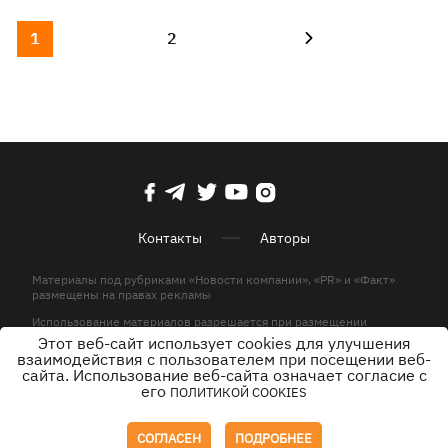
1
2
Контакты
Авторы
Материалы под рубриками «Новости компании», «PR» и «Факт»
размещены на правах рекламы
Использование материалов разрешается при размещении
активной гиперссылки на KP.UA в первом абзаце.
Этот веб-сайт использует cookies для улучшения
взаимодействия с пользователем при посещении веб-
© ООО «ЮЛАВ МЕДИА»,2026. Все права защищены.
сайта. Использование веб-сайта означает согласие с
его
ПОЛИТИКОЙ COOKIES
Дизайн
СОГЛАСЕН
ПОДРОБНЕЕ