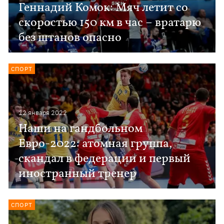
Геннадий Комок: Мяч летит со
скоростью 150 км в час – вратарю
без штанов опасно
СПОРТ
12 января 2022
Наши на гандбольном
Евро-2022: атомная группа,
скандал в федерации и первый
иностранный тренер
СПОРТ