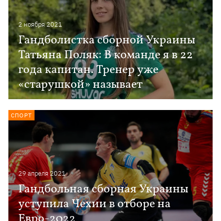
2 ноября 2021
Гандболистка сборной Украины
Татьяна Поляк: В команде я в 22
года капитан. Тренер уже
«старушкой» называет
СПОРТ
29 апреля 2021
Гандбольная сборная Украины
уступила Чехии в отборе на
Евро-2022