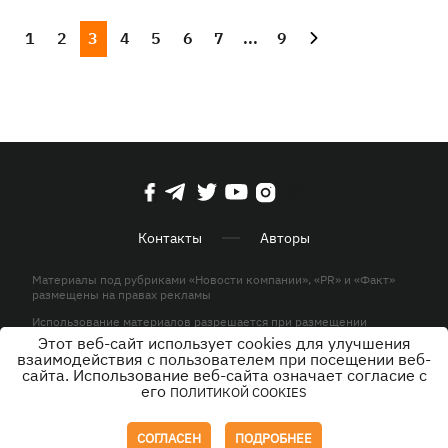
1
2
3
4
5
6
7
...
9
Контакты
Авторы
Материалы под рубриками «Новости компании», «PR» и «Факт»
размещены на правах рекламы
Использование материалов разрешается при размещении
активной гиперссылки на KP.UA в первом абзаце.
Этот веб-сайт использует cookies для улучшения
взаимодействия с пользователем при посещении веб-
© ООО «ЮЛАВ МЕДИА»,2026. Все права защищены.
сайта. Использование веб-сайта означает согласие с
его
ПОЛИТИКОЙ COOKIES
Дизайн
СОГЛАСЕН
ПОДРОБНЕЕ