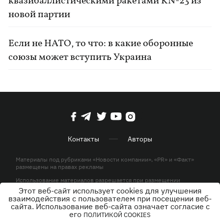
квазибаллистическими ракетами KN-23 из
новой партии
Если не НАТО, то что: в какие оборонные
союзы может вступить Украина
Контакты
Авторы
Материалы под рубриками «Новости компании», «PR» и «Факт»
размещены на правах рекламы
Использование материалов разрешается при размещении
активной гиперссылки на KP.UA в первом абзаце.
Этот веб-сайт использует cookies для улучшения
взаимодействия с пользователем при посещении веб-
© ООО «ЮЛАВ МЕДИА»,2026. Все права защищены.
сайта. Использование веб-сайта означает согласие с
его
ПОЛИТИКОЙ COOKIES