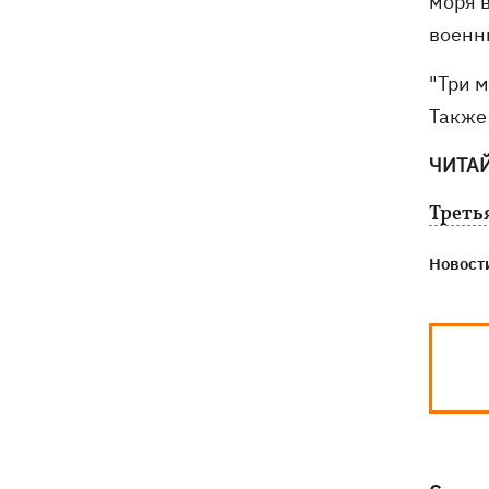
моря 
военн
"Три 
Также
ЧИТА
Треть
Новости