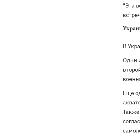
"Эта 
встреч
Украи
В Укр
Одни 
второ
военны
Еще о
акват
Также
согла
самол