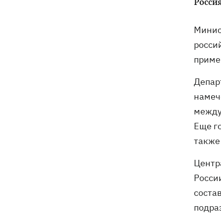
Росси
Минис
росси
приме
Депар
намеч
междун
Еще г
также
Центр
Росси
соста
подра