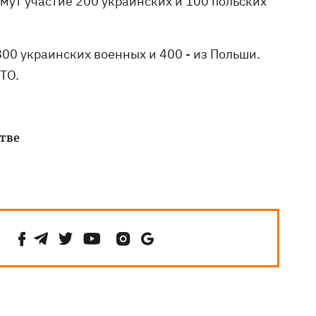
имут участие 200 украинских и 100 польских
800 украинских военных и 400 - из Польши.
ТО.
тве