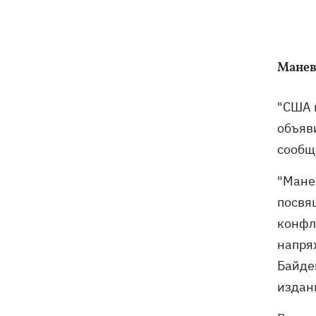
почты выгнали на жару, нашли - пса
накормили и забрали домой
Сенат США одобрил законопроект
20:40
Грэма об "адских санкциях" против РФ
Манев
Зеленский впервые прибыл в Сербию
20:14
"США 
и рассказал о целях визита
объяви
сообщ
Во Львове ввели карантинные
20:04
ограничения из-за обнаружения
"Мане
бешенства у кота
посвя
Украина и Польша завершили
19:49
конфл
эксгумацию жертв Волынской
напря
трагедии в двух селах на Волыни
Байде
В Будапеште после обмеления Дуная
19:16
издан
подняли со дна мотоцикл вермахта и
останки двух солдат