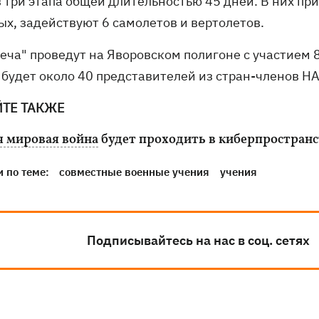
в три этапа общей длительностью 45 дней. В них пр
ых, задействуют 6 самолетов и вертолетов.
меча" проведут на Яворовском полигоне с участием 
 будет около 40 представителей из стран-членов НА
ЙТЕ ТАКЖЕ
я мировая война
будет проходить в киберпространс
 по теме:
совместные военные учения
учения
Подписывайтесь на нас в соц. сетях