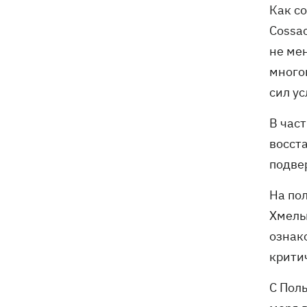
Как с
Cossa
не ме
много
сил у
В час
восст
подве
На по
Хмель
ознак
крити
С Поль