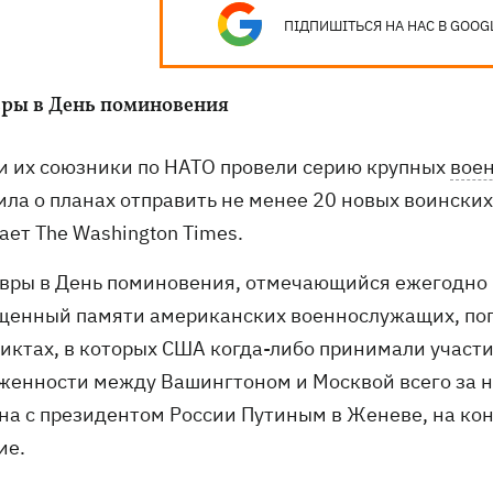
ПІДПИШІТЬСЯ НА НАС В GOOG
ры в День поминовения
и их союзники по НАТО провели серию крупных
вое
ла о планах отправить не менее 20 новых воинских 
ает The Washington Times.
вры в День поминовения, отмечающийся ежегодно 
щенный памяти американских военнослужащих, пог
иктах, в которых США когда-либо принимали участие
женности между Вашингтоном и Москвой всего за н
на с президентом России Путиным в Женеве, на кону
ие.