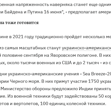
военная напряженность наверняка станет еще одни
и Байдена и Путина 16 июня", - предполагает амер
на тоже готовится
аине в 2021 году традиционно пройдет несколько 
из самых масштабных станут
украинско-американски
й половине сентября на Яворовском полигоне. В них
х, около тысячи военных из США и до 2 тысяч - из 
дни украинско-американские учения - Sea Breeze-20
ории Черного моря. В них примут участие 1750 укр
 Министерство обороны предложило Индии принять 
сие. Из военной техники будут задействованы 50 ко
етов и вертолетов, 100 единиц колесной техники.