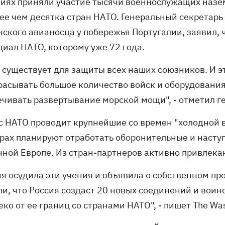
ниях приняли участие тысячи военнослужащих назе
ее чем десятка стран НАТО. Генеральный секретарь 
нского авианосца у побережья Португалии, заявил,
циал НАТО, которому уже 72 года.
 существует для защиты всех наших союзников. И э
расывать большое количество войск и оборудования 
ечивать развертывание морской мощи", - отметил г
с НАТО проводит крупнейшие со времен "холодной в
рах планируют отработать оборонительные и насту
чной Европе. Из стран-партнеров активно привлека
ия осудила эти учения и объявила о собственном п
ли, что Россия создаст 20 новых соединений и воин
ко от ее границ со странами НАТО", - пишет The Was