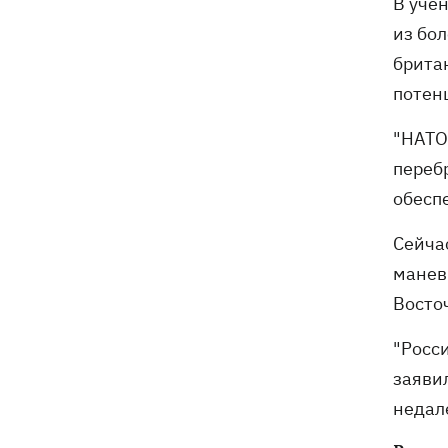
В уче
из бол
брита
потен
"НАТО
переб
обесп
Сейча
манев
Восто
"Росс
заяви
недале