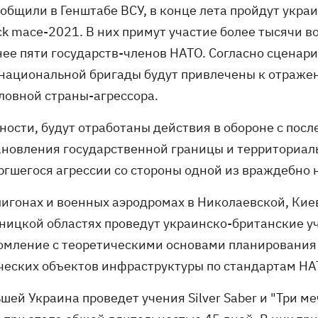
ообщили в Генштабе ВСУ, в конце лета пройдут укр
ck mace-2021. В них примут участие более тысячи 
нее пяти государств-членов НАТО. Согласно сценар
национальной бригады будут привлечены к отраже
словной страны-агрессора.
тности, будут отработаны действия в обороне с по
ановления государственной границы и территориаль
ргшегося агрессии со стороны одной из враждебно 
лигонах и военных аэродромах в Николаевской, Ки
ницкой областях проведут украинско-британские уче
омление с теоретическими основами планирования 
ческих объектов инфраструктуры по стандартам НА
шей Украина проведет учения Silver Saber и "Три м