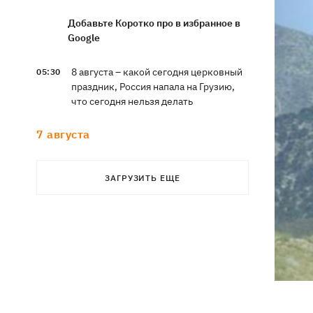
Добавьте Коротко про в избранное в
Google
8 августа – какой сегодня церковный
05:30
праздник, Россия напала на Грузию,
что сегодня нельзя делать
7 августа
Суспильне отреагировало на письмо
21:47
ЗАГРУЗИТЬ ЕЩЕ
Оли Поляковой с призывами
изменить правила Нацотбора
Во Львове выставили обгоревшие
21:20
экземпляры книг с уничтоженного
склада в Харькове
Собаку, которую сотрудники Новой
21:02