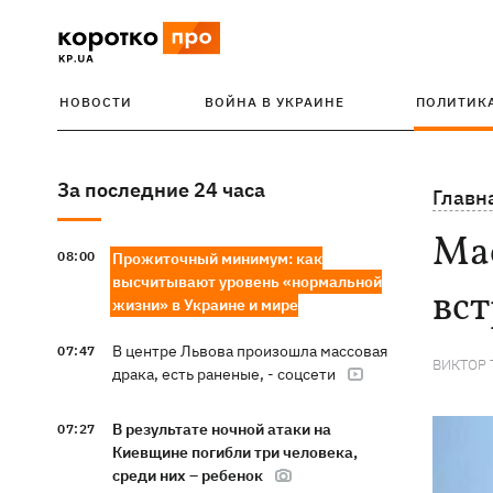
НОВОСТИ
ВОЙНА В УКРАИНЕ
ПОЛИТИК
За последние 24 часа
Главн
Ма
08:00
Прожиточный минимум: как
высчитывают уровень «нормальной
вст
жизни» в Украине и мире
В центре Львова произошла массовая
07:47
ВИКТОР
драка, есть раненые, - соцсети
В результате ночной атаки на
07:27
Киевщине погибли три человека,
среди них – ребенок