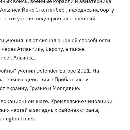
мных войск, военные корабли и авиатехника
Альянса Йенс Столтенберг, находясь на борту
 что эти учения подчеркивают военный
ти учения шлют сигнал о нашей способности
через Атлантику, Европу, а также
енсек Альянса.
ойны" учения Defender Europe 2021. На
пательные действия в Прибалтике и
ют Украину, Грузию и Молдавию.
ровокационном шаге. Кремлевские чиновники
ских частей в западных районах страны,
hington Times.