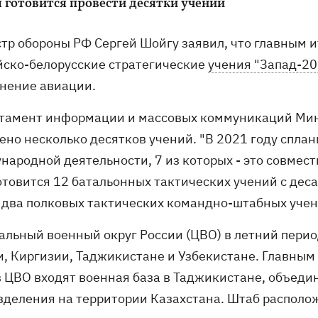
я готовится провести десятки учений
тр обороны РФ Сергей Шойгу заявил, что главным и
йско-белорусские стратегические
учения "Запад-20
нение авиации.
тамент информации и массовых коммуникаций Мино
ено несколько десятков учений. "В 2021 году спла
ародной деятельности, 7 из которых - это совмест
отовится 12 батальонных тактических учений с деса
 два полковых тактических командно-штабных учен
альный военный округ России (ЦВО) в летний пери
и, Киргизии, Таджикистане и Узбекистане. Главным 
в ЦВО входят военная база в Таджикистане, объедин
зделения на территории Казахстана. Штаб располож