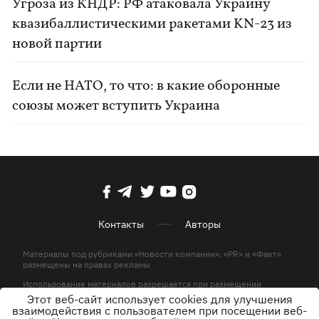
Угроза из КНДР: РФ атаковала Украину
квазибаллистическими ракетами KN-23 из
новой партии
Если не НАТО, то что: в какие оборонные
союзы может вступить Украина
Контакты
Авторы
Материалы под рубриками «Новости компании», «PR» и «Факт»
размещены на правах рекламы
Использование материалов разрешается при размещении
активной гиперссылки на KP.UA в первом абзаце.
Этот веб-сайт использует cookies для улучшения
взаимодействия с пользователем при посещении веб-
© ООО «ЮЛАВ МЕДИА»,2026. Все права защищены.