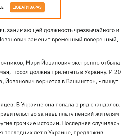
LE
ДОДАТИ ЗАРАЗ
ич, занимающей должность чрезвычайного и
 Йованович заменит временный поверенный,
очников, Мари Йованович экстренно отбыла
мая, посол должна прилететь в Украину. И 20
а, Йованович вернется в Вашингтон, - пишут
яцев. В Украине она попала в
ряд скандалов
.
 правительство за невыплату пенсий жителям
угие громкие истории. Последняя случилась
я последних лет в Украине, предложив