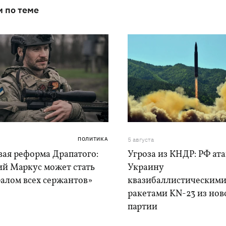
и по теме
ПОЛИТИКА
5 августа
вая реформа Драпатого:
Угроза из КНДР: РФ ат
ий Маркус может стать
Украину
алом всех сержантов»
квазибаллистическим
ракетами KN-23 из нов
партии