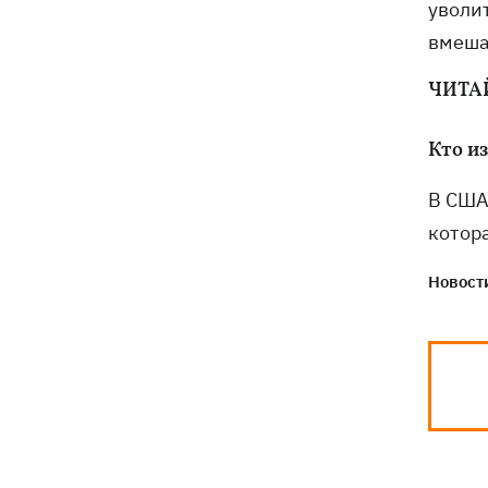
украинцев
уволи
вмеш
ЧИТА
Кто и
В США
котор
Новости