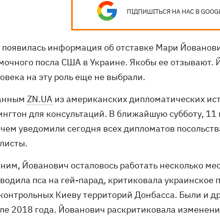
ПІДПИШІТЬСЯ НА НАС В GOOG
 появилась информация об отставке Мари Йованов
мочного посла США в Украине. Якобы ее отзывают.
овека на эту роль еще не выбрали.
данным
ZN.UA
из американских дипломатических ист
ингтон для консультаций. В ближайшую субботу, 11 
о чем уведомили сегодня всех дипломатов посольств
листы.
ним, Йованович осталовось работать несколько мес
 водила пса на гей-парад, критиковала украинское
контрольных Киеву территорий Донбасса. Были и др
еле 2018 года. Йованович раскритиковала изменени