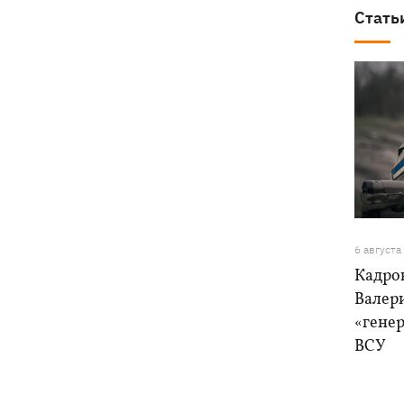
Стать
6 августа
Кадро
Валер
«генер
ВСУ