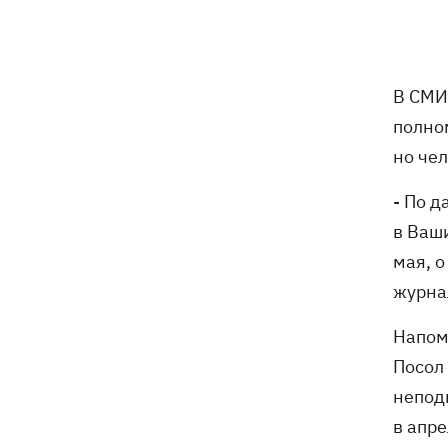
оружия для Украины на самолете
"Руслан", возле которого нашли дрон
Федоров заявил, что продолжает
07:27
В СМИ
переговоры с Маском об
использовании Starlink на территории
полно
РФ
но чел
07:00
5000 гривен на первоклассника: все,
- По 
что нужно знать о «Пакунке
в Ваш
школяра» в 2026 году
мая, 
07:00
В госпитализации отказать: что не
журна
так с приказом Минздрава и какие
теперь критерии для лечения в
Напом
стационаре
Посол
Обзывал бандеровцами и выгонял из
06:57
непод
Польши: в Гданьске поляк избил
в апр
соотечественников, приняв их за