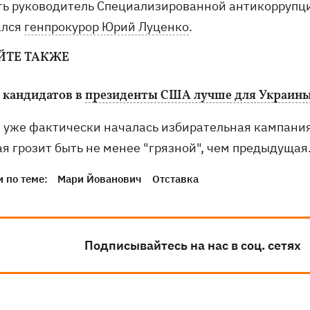
ть руководитель Специализированной антикоррупц
ался
генпрокурор Юрий Луценко
.
ЙТЕ ТАКЖЕ
з кандидатов в
президенты США лучше для Украин
 уже фактически началась избирательная кампания
ая грозит быть не менее "грязной", чем предыдущая
 по теме:
Мари Йованович
Отставка
Подписывайтесь на нас в соц. сетях