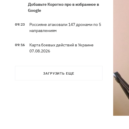
Добавьте Коротко про в избранное в
Google
Россияне атаковали 147 дронами по 5
09:23
направлениям
Карта боевых действий в Украине
09:16
07.08.2026
Путин может напасть на НАТО до
09:07
завершения войны в Украине -
ЗАГРУЗИТЬ ЕЩЕ
разведка США для WSJ
Взрывы в Крыму и удары в 1700 км от
08:49
границы: горят аэродром
«Гвардейское» и Wildberries в
Екатеринбурге
МВД Германии опровергло наличие
07:51