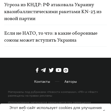
Угроза из КНДР: РФ атаковала Украину
квазибаллистическими ракетами KN-23 из
новой партии
Если не НАТО, то что: в какие оборонные
союзы может вступить Украина
Контакты
Авторы
Материалы под рубриками «Новости компании», «PR» и «Факт»
размещены на правах рекламы
Использование материалов разрешается при размещении
активной гиперссылки на KP.UA в первом абзаце.
Этот веб-сайт использует cookies для улучшения