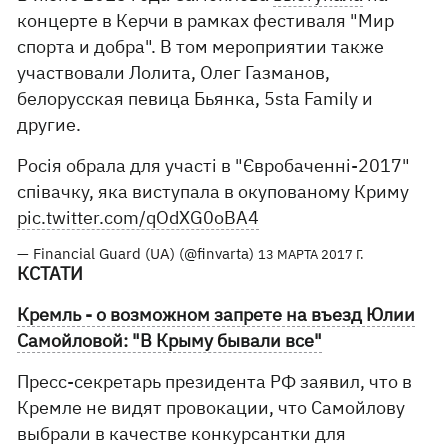
концерте в Керчи в рамках фестиваля "Мир
спорта и добра". В том мероприятии также
участвовали Лолита, Олег Газманов,
белорусская певица Бьянка, 5sta Family и
другие.
Росія обрала для участі в "Євробаченні-2017"
співачку, яка виступала в окупованому Криму
pic.twitter.com/qOdXG0oBA4
— Financial Guard (UA) (@finvarta)
13 МАРТА 2017 Г.
КСТАТИ
Кремль - о возможном запрете на въезд Юлии
Самойловой: "В Крыму бывали все"
Пресс-секретарь президента РФ заявил, что в
Кремле не видят провокации, что Самойлову
выбрали в качестве конкурсантки для