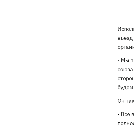
Испол
въезд
орган
- Мы 
союза
сторо
будем 
Он та
- Все 
полнос