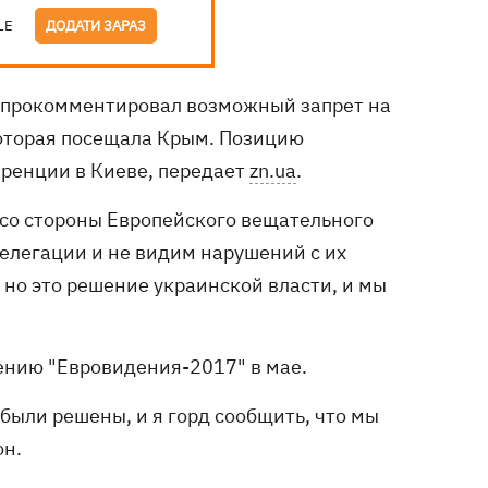
LE
ДОДАТИ ЗАРАЗ
 прокомментировал возможный запрет на
оторая посещала Крым. Позицию
еренции в Киеве, передает
zn.ua
.
 со стороны Европейского вещательного
делегации и не видим нарушений с их
 но это решение украинской власти, и мы
дению "Евровидения-2017" в мае.
 были решены, и я горд сообщить, что мы
он.