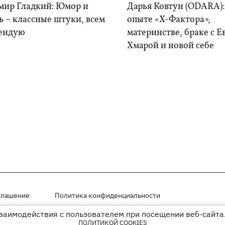
мир Гладкий: Юмор и
Дарья Ковтун (ODARA):
 – классные штуки, всем
опыте «Х-Фактора»,
ендую
материнстве, браке с 
Хмарой и новой себе
глашение
Политика конфиденциальности
взаимодействия с пользователем при посещении веб-сайта.
мещены на правах рекламы
ПОЛИТИКОЙ COOKIES