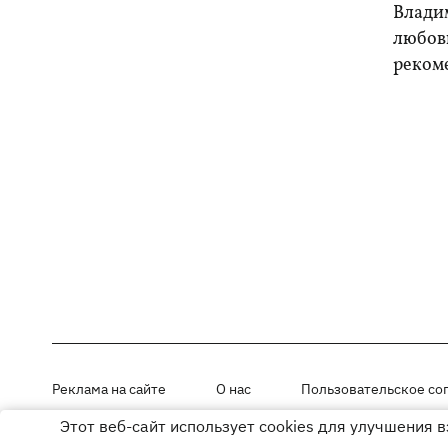
Влади
любовь
реком
Реклама на сайте
О нас
Пользовательское со
Этот веб-сайт использует cookies для улучшения 
Материалы под рубриками «Новости компании», «PR» и «Факт» раз