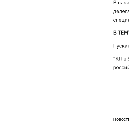
В нач
делег
специ
В ТЕМ
Пуска
"КП в 
россий
Новости