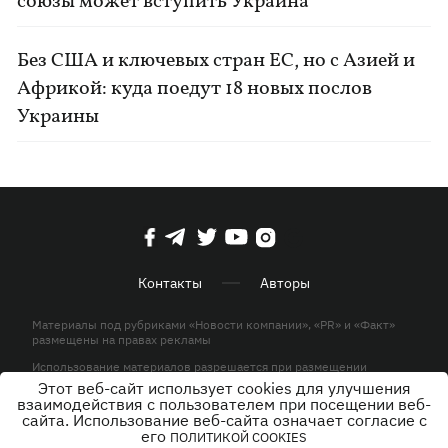
союзы может вступить Украина
Без США и ключевых стран ЕС, но с Азией и
Африкой: куда поедут 18 новых послов
Украины
Контакты
Авторы
Материалы под рубриками «Новости компании», «PR» и «Факт»
размещены на правах рекламы
Использование материалов разрешается при размещении
активной гиперссылки на KP.UA в первом абзаце.
Этот веб-сайт использует cookies для улучшения
взаимодействия с пользователем при посещении веб-
© ООО «ЮЛАВ МЕДИА»,2026. Все права защищены.
сайта. Использование веб-сайта означает согласие с
его
ПОЛИТИКОЙ COOKIES