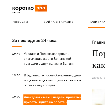
НОВОСТИ
ВОЙНА В УКРАИНЕ
ПОЛИТИК
За последние 24 часа
Главн
Пор
Украина и Польша завершили
19:49
эксгумацию жертв Волынской
как
трагедии в двух селах на Волыни
В Будапеште после обмеления Дуная
19:16
ДЕНИС Г
подняли со дна мотоцикл вермахта и
останки двух солдат
19:00
Анекдоты и мемы недели: прилеты-
прилеты, идите на болота и