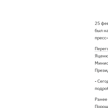
Дуцик - для Тины Кароль
РФ уничтожила на Киевщине самый
17:47
большой в Украине склад средств
25 фе
индивидуальной защиты Delta Plus
был н
Аномальная жара установила
17:43
пресс
температурные рекорды сразу в 13
украинских городах
Перег
Яценю
РФ массированно атаковала
17:20
"Укрнафту" - повреждены семь
Минис
объектов добычи
Прези
16:40
Шацкие озера мелеют: что
- Сег
происходит и виноваты ли в этом
подро
поля голубики
Ранее
Во Львове спор в маршрутке перерос
16:20
в драку в аптеке - полицейские
Порош