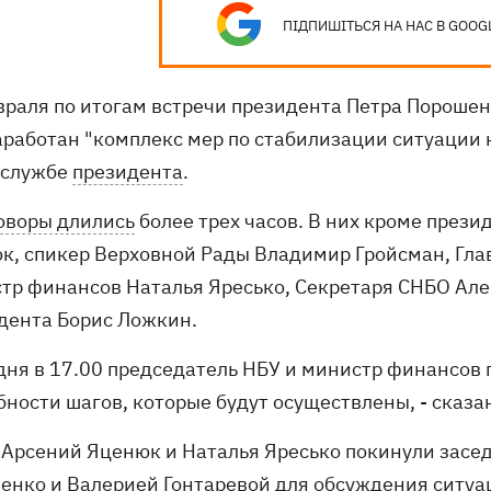
ПІДПИШІТЬСЯ НА НАС В GOOG
враля по итогам встречи президента Петра Порошен
аработан "комплекс мер по стабилизации ситуации 
-службе
президента
.
оворы длились
более трех часов. В них кроме през
к, спикер Верховной Рады Владимир Гройсман, Гла
тр финансов Наталья Яресько, Секретаря СНБО Але
дента Борис Ложкин.
одня в 17.00 председатель НБУ и министр финансов
бности шагов, которые будут осуществлены, - сказа
 Арсений Яценюк и Наталья Яресько покинули засед
енко и Валерией Гонтаревой для обсуждения ситуа