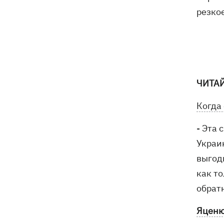
расследуют инцидент
резко
ЧИТА
Когда
- Эта 
Украи
выгод
как то
обрат
Яценю