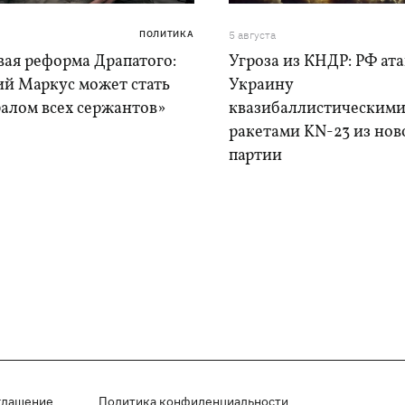
ПОЛИТИКА
5 августа
вая реформа Драпатого:
Угроза из КНДР: РФ ат
ий Маркус может стать
Украину
алом всех сержантов»
квазибаллистическим
ракетами KN-23 из нов
партии
глашение
Политика конфиденциальности