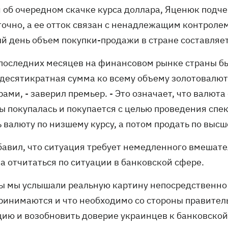
я об очередном скачке курса доллара, Яценюк подч
точно, а ее отток связан с ненадлежащим контролем
й день объем покупки-продажи в стране составляет
9 последних месяцев на финансовом рынке страны б
 десятикратная сумма ко всему объему золотовалют
ами, - заверил премьер. - Это означает, что валюта е
ы покупалась и покупается с целью проведения спек
 валюту по низшему курсу, а потом продать по высш
бавил, что ситуация требует немедленного вмешател
а отчитаться по ситуации в банковской сфере.
бы мы услышали реальную картину непосредственно 
ринимаются и что необходимо со стороны правител
цию и возобновить доверие украинцев к банковской 