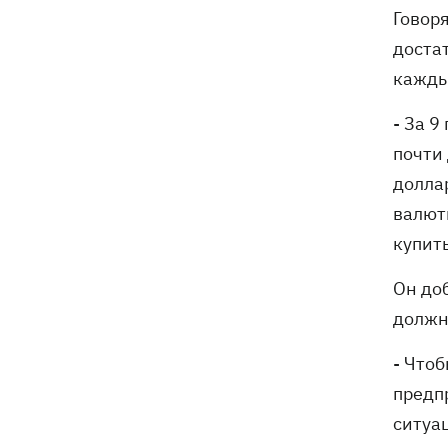
Говор
доста
кажды
- За 
почти
доллар
валют
купить
Он до
должн
- Что
предп
ситуа