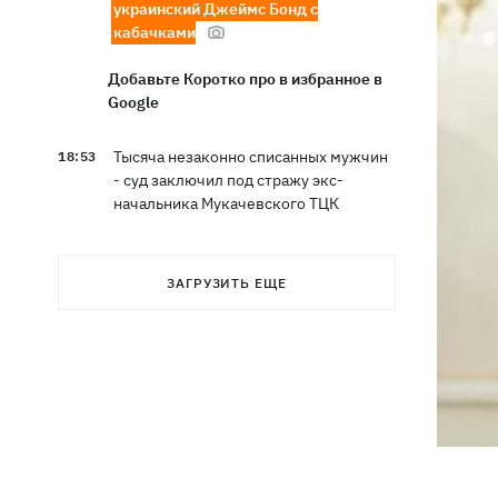
украинский Джеймс Бонд с
кабачками
Добавьте Коротко про в избранное в
Google
Тысяча незаконно списанных мужчин
18:53
- суд заключил под стражу экс-
начальника Мукачевского ТЦК
Дроны ВСУ поразили 10
18:48
электроподстанций, 6 судов
ЗАГРУЗИТЬ ЕЩЕ
"теневого флота" и базу ФСБ в Крыму
Навроцкий в годовщину своего
18:20
президентства пообещал
поддерживать Украину в борьбе с РФ
17:54
Премьеры недели: битва поп-див —
Бадоев снял клип для Dorofeeva, а