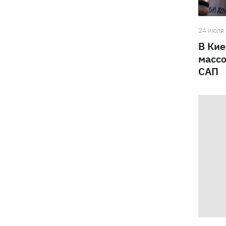
24 июля
В Кие
массо
САП