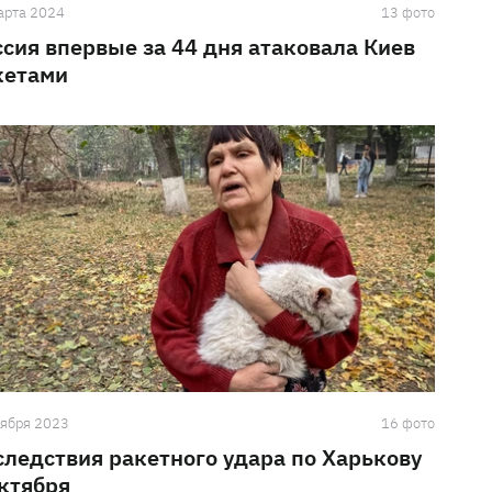
арта 2024
13 фото
ссия впервые за 44 дня атаковала Киев
кетами
тября 2023
16 фото
следствия ракетного удара по Харькову
октября