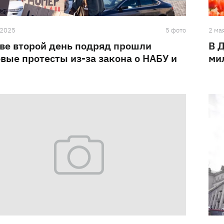
 2025
5 фото
2 ма
ве второй день подряд прошли
В 
вые протесты из-за закона о НАБУ и
ми