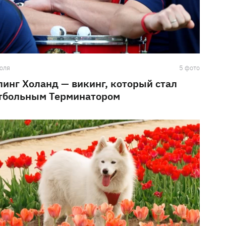
юля
5 фото
линг Холанд — викинг, который стал
тбольным Терминатором