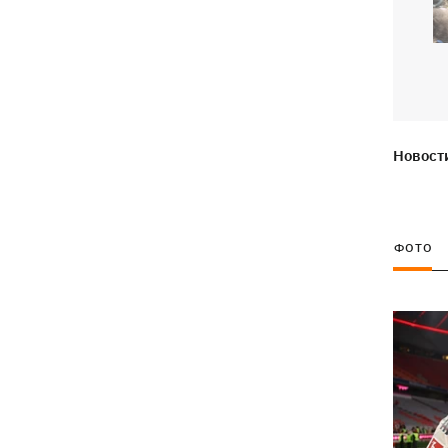
Наталья Могилевская впервые станет
12:47
тренером взрослого "Голоса"
Украина успешно протестировала
12:18
собственную баллистику – эксперт
рассказал, о какой именно ракете
речь
Новости
Василий Иванчук первым среди
11:50
украинцев во времена
Независимости войдет в Зал славы
ФОТО
шахмат
В Житомирской области в здании ТЦК
11:10
умер военнообязанный - подробности
от военкомата
Россияне ударили по людям на
10:34
рынке в Сумской области – много
раненых