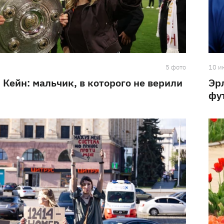
5 фото
10 и
 Кейн: мальчик, в которого не верили
Эр
фу