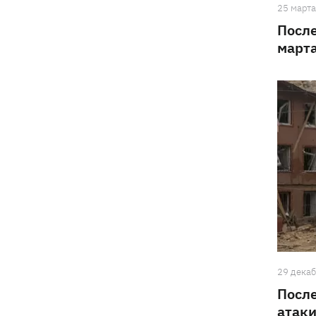
25 март
После
март
29 дека
Посл
атаки