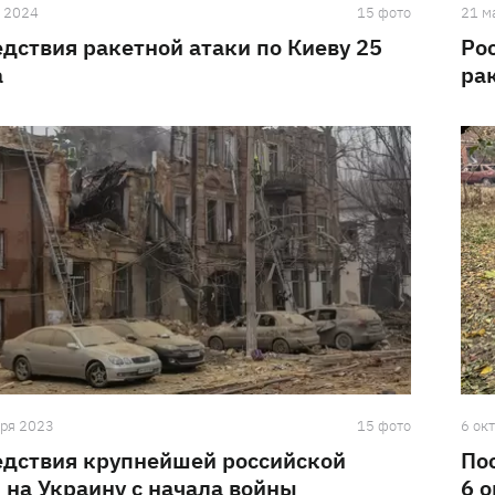
а 2024
15 фото
21 м
дствия ракетной атаки по Киеву 25
Ро
а
ра
бря 2023
15 фото
6 ок
едствия крупнейшей российской
По
 на Украину с начала войны
6 