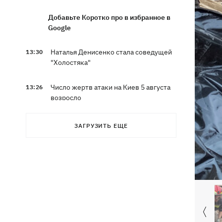
Добавьте Коротко про в избранное в
Google
Наталья Денисенко стала соведущей
13:30
"Холостяка"
Число жертв атаки на Киев 5 августа
13:26
возросло
В Николаевской области во время
12:54
ЗАГРУЗИТЬ ЕЩЕ
купания в море подорвался 45-летний
мужчина
Россияне вводят в заблуждение
12:49
собственное руководство - спикер
Объединенных сил опроверг
заявления о Белом Колодце