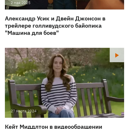
2 мая 2025
Александр Усик и Двейн Джонсон в
трейлере голливудского байопика
"Машина для боев"
27 марта 2024
Кейт Миддлтон в видеообращении