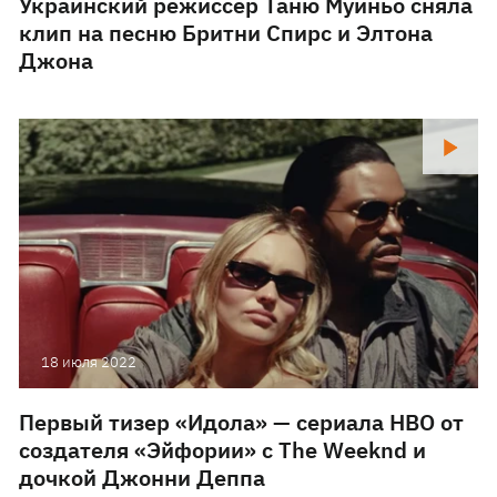
Украинский режиссер Таню Муиньо сняла
клип на песню Бритни Спирс и Элтона
Джона
18 июля 2022
Первый тизер «Идола» — сериала HBO от
создателя «Эйфории» с The Weeknd и
дочкой Джонни Деппа