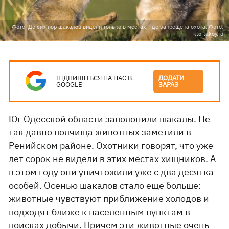
Фото: До сих пор шакалов видели только в местах, где запрещена охота. Фото:
kto-takoy.ru
ПІДПИШІТЬСЯ НА НАС В
ДОДАТИ
GOOGLE
ЗАРАЗ
Юг Одесской области заполонили шакалы. Не
так давно полчища животных заметили в
Ренийском районе. Охотники говорят, что уже
лет сорок не видели в этих местах хищников. А
в этом году они уничтожили уже с два десятка
особей. Осенью шакалов стало еще больше:
животные чувствуют приближение холодов и
подходят ближе к населенным пунктам в
поисках добычи. Причем эти животные очень