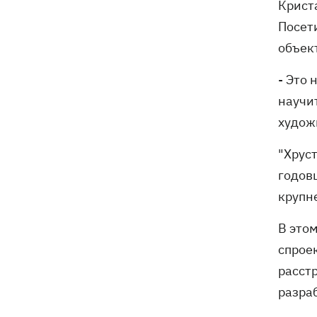
Криста
Посет
объект
- Это 
научи
худож
"Хрус
годов
крупн
В этом
спрое
расст
разра