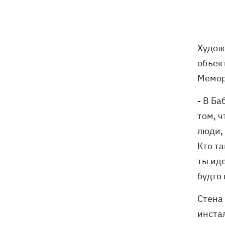
Мудрик сыграл за Челси - впервые за
19:19
615 дней
Худож
Погода в Украине 6 августа – жара
18:53
объект
отступает, прогнозируют локальные
дожди с грозами
Мемор
Украина будет уничтожать
- В Б
18:45
баллистические установки войск РФ,
том, ч
- Зеленский
люди,
Кто та
18:27
Гарь, дым и смог после обстрелов:
как защитить себя и близких
ты ид
будто
Генштаб опроверг разрушение
18:17
Бортницкой станции в Киеве после
Стена 
атак РФ
инста