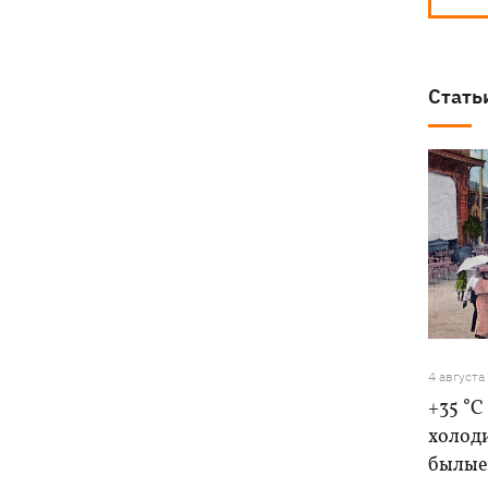
Стать
4 августа
+35 °C
холоди
былые 