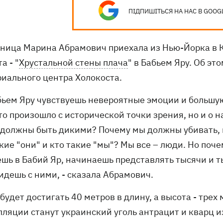
ПІДПИШІТЬСЯ НА НАС В GOOG
ница Марина Абрамович приехала из Нью-Йорка в К
а - "
Хрустальной стены плача
" в Бабьем Яру. Об эт
иального центра Холокоста.
абьем Яру чувствуешь невероятные эмоции и большую
то произошло с исторической точки зрения, но и о
 должны быть дикими? Почему мы должны убивать, п
кие "они" и кто такие "мы"? Мы все – люди. Но поч
ешь в Бабий Яр, начинаешь представлять тысячи и т
 идешь с ними, - сказала Абрамович.
будет достигать 40 метров в длину, а высота - тре
лляции станут украинский уголь антрацит и кварц 