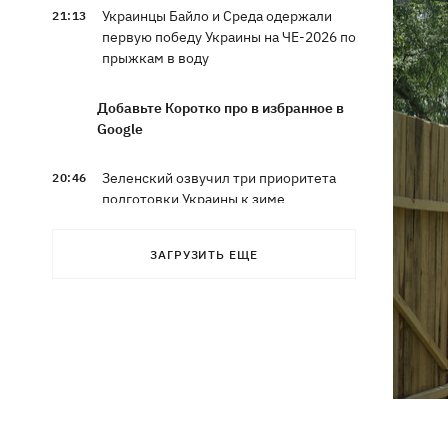
Украинцы Байло и Среда одержали
21:13
первую победу Украины на ЧЕ-2026 по
прыжкам в воду
Добавьте Коротко про в избранное в
Google
Зеленский озвучил три приоритета
20:46
подготовки Украины к зиме
Украинцев просят сократить
20:28
ЗАГРУЗИТЬ ЕЩЕ
использование электроэнергии -
иначе возможны отключения
Тайский футболист погиб от удара
19:50
молнии прямо на поле
Совет нацбезопасности утвердил
19:47
План стойкости Киева, - Клименко