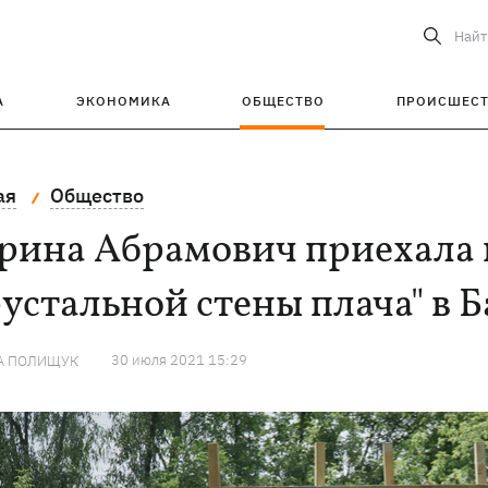
Найт
А
ЭКОНОМИКА
ОБЩЕСТВО
ПРОИСШЕС
ая
Общество
рина Абрамович приехала в
устальной стены плача" в 
30 июля 2021 15:29
А ПОЛИЩУК