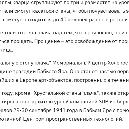
ллы кварца сгруппируют по три и разместят на уро
ители смогут касаться стены, чтобы почувствовать
а смогут находиться до 40 человек разного роста и
не только стена плача над тем, что произошло, но и
ться прощать. Прощение – это освобождение от прош
ница.
тальную стену плача" Мемориальный центр Холокоста
щине трагедии Бабьего Яра. Она станет частью пер
ейших в Европе арт-объектов, построенных в течени
 году, кроме "Хрустальной стены плача", также отк
ктированное архитектурной компанией SUB из Берл
релов 29-30 сентября 1941 года в Бабьем Яре с по
ботанной Центром пространственных технологий.