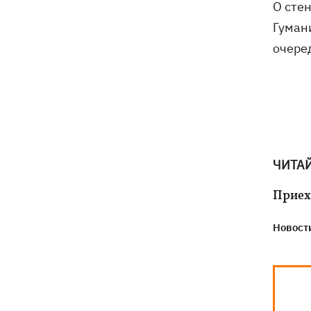
О сте
Гуман
очеред
ЧИТА
Приех
Новости