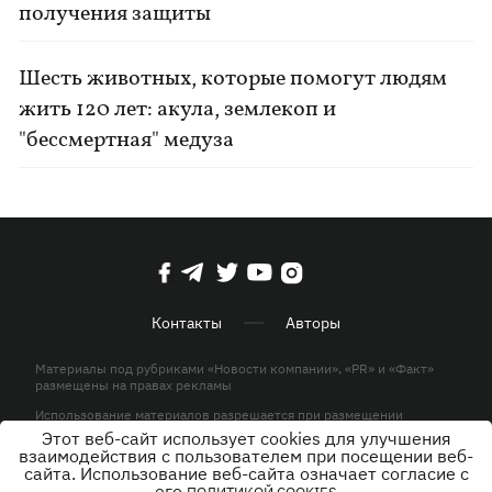
получения защиты
Шесть животных, которые помогут людям
жить 120 лет: акула, землекоп и
"бессмертная" медуза
Контакты
Авторы
Материалы под рубриками «Новости компании», «PR» и «Факт»
размещены на правах рекламы
Использование материалов разрешается при размещении
активной гиперссылки на KP.UA в первом абзаце.
Этот веб-сайт использует cookies для улучшения
взаимодействия с пользователем при посещении веб-
© ООО «ЮЛАВ МЕДИА»,2026. Все права защищены.
сайта. Использование веб-сайта означает согласие с
его