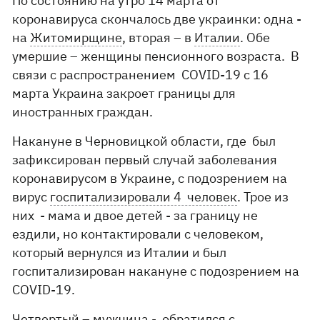
По состоянию на утро 14 марта от
коронавируса скончалось две украинки: одна -
на
Житомирщине
, вторая – в
Италии
. Обе
умершие – женщины пенсионного возраста. В
связи с распространением COVID-19 с 16
марта Украина закроет границы для
иностранных граждан.
Накануне в Черновицкой области, где был
зафиксирован первый случай заболевания
коронавирусом в Украине, с подозрением на
вирус
госпитализировали 4 человек
. Трое из
них - мама и двое детей - за границу не
ездили, но контактировали с человеком,
который вернулся из Италии и был
госпитализирован накануне с подозрением на
COVID-19.
Четвертый – мужчина - обратился с