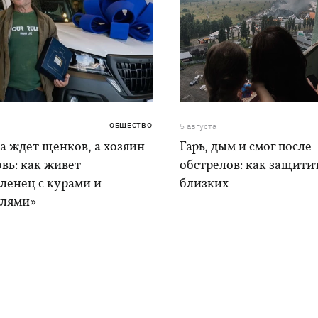
ОБЩЕСТВО
5 августа
а ждет щенков, а хозяин
Гарь, дым и смог после
вь: как живет
обстрелов: как защитит
ленец с курами и
близких
лями»