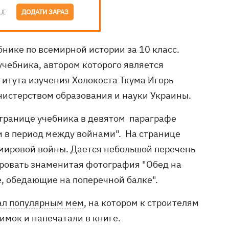
LE
ДОДАТИ ЗАРАЗ
ике по всемирной истории за 10 класс.
чебника, автором которого является
титута изучения Холокоста Ткума Игорь
нистерством образования и науки Украины.
странице учебника в девятом параграфе
 в период между войнами". На странице
 мировой войны. Дается небольшой перечень
ировать знаменитая фотография "Обед на
е, обедающие на поперечной балке".
ал популярным мем
, на котором к строителям
имок и напечатали в книге.