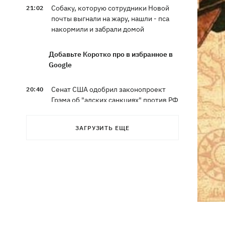
Собаку, которую сотрудники Новой
21:02
почты выгнали на жару, нашли - пса
накормили и забрали домой
Добавьте Коротко про в избранное в
Google
Сенат США одобрил законопроект
20:40
Грэма об "адских санкциях" против РФ
Зеленский впервые прибыл в Сербию
20:14
ЗАГРУЗИТЬ ЕЩЕ
и рассказал о целях визита
Во Львове ввели карантинные
20:04
ограничения из-за обнаружения
бешенства у кота
Украина и Польша завершили
19:49
эксгумацию жертв Волынской