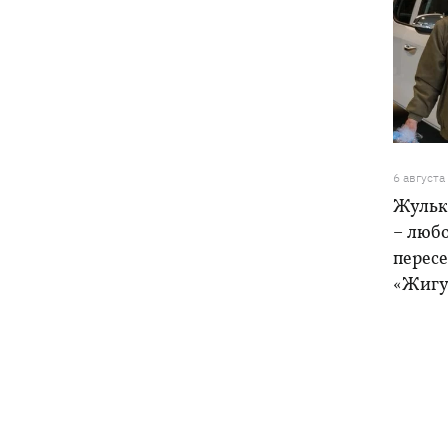
6 августа
Жульк
– любо
пересе
«Жигу