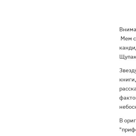
трагедии в двух селах на Волыни
В Будапеште после обмеления Дуная
19:16
подняли со дна мотоцикл вермахта и
Внима
останки двух солдат
Мем с
19:00
Анекдоты и мемы недели: прилеты-
канди
прилеты, идите на болота и
Щупак
украинский Джеймс Бонд с
кабачками
Звезд
Тысяча незаконно списанных мужчин
18:53
книги
- суд заключил под стражу экс-
расск
начальника Мукачевского ТЦК
факто
Дроны ВСУ поразили 10
18:48
небос
электроподстанций, 6 судов
"теневого флота" и базу ФСБ в Крыму
В ори
"приф
Навроцкий в годовщину своего
18:20