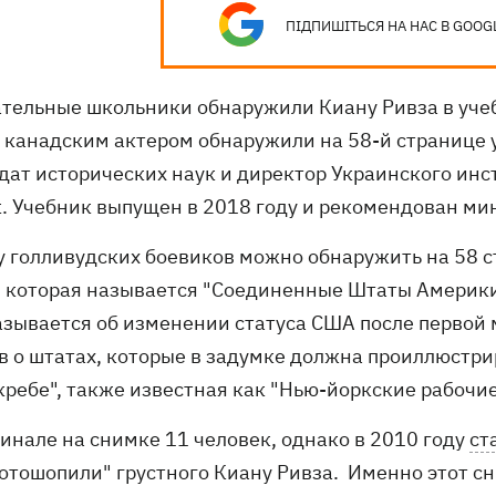
ПІДПИШІТЬСЯ НА НАС В GOOG
тельные школьники обнаружили Киану Ривза в учебн
 канадским актером обнаружили на 58-й странице у
дат исторических наук и директор Украинского инс
. Учебник выпущен в 2018 году и рекомендован ми
у голливудских боевиков можно обнаружить на 58 
, которая называется "Соединенные Штаты Америки
азывается об изменении статуса США после первой
в о штатах, которые в задумке должна проиллюстр
кребе", также известная как "Нью-йоркские рабочи
гинале на снимке 11 человек, однако в 2010 году
ст
отошопили" грустного Киану Ривза. Именно этот сн