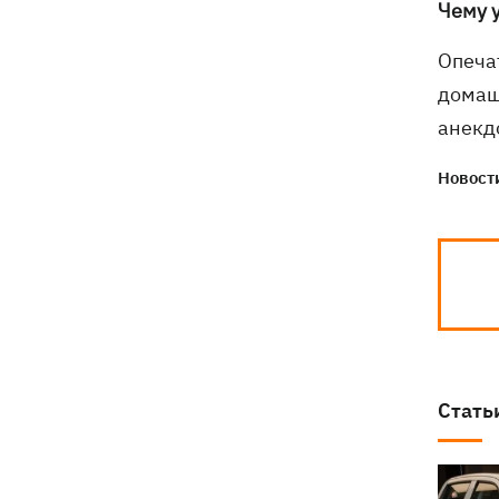
Чему 
Опеча
домаш
анекдо
Новости
Стать