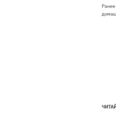
президентства пообещал
Ранее
поддерживать Украину в борьбе с РФ
домаш
ЧИТАЙ