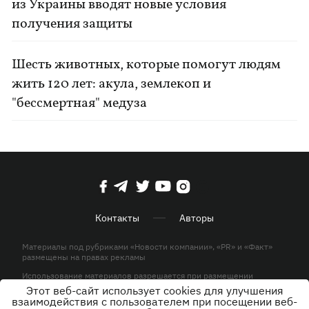
из Украины вводят новые условия
получения защиты
Шесть животных, которые помогут людям
жить 120 лет: акула, землекоп и
"бессмертная" медуза
Контакты
Авторы
Материалы под рубриками «Новости компании», «PR» и «Факт»
размещены на правах рекламы
Использование материалов разрешается при размещении
активной гиперссылки на KP.UA в первом абзаце.
Этот веб-сайт использует cookies для улучшения
взаимодействия с пользователем при посещении веб-
© ООО «ЮЛАВ МЕДИА»,2026. Все права защищены.