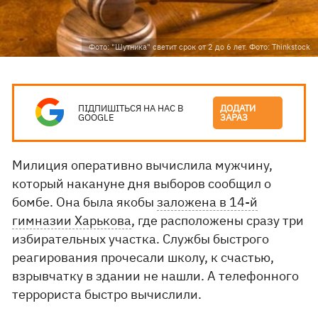
Фото: "Шутника" светит срок от 2 до 6 лет. Фото: Thinkstock
ПІДПИШІТЬСЯ НА НАС В
ДОДАТИ
GOOGLE
ЗАРАЗ
Милиция оперативно вычислила мужчину,
который накануне дня выборов сообщил о
бомбе. Она была якобы
заложена в 14-й
гимназии Харькова
, где расположены сразу три
избирательных участка. Службы быстрого
реагирования прочесали школу, к счастью,
взрывчатку в здании не нашли. А телефонного
террориста быстро вычислили.