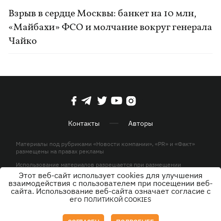
Взрыв в сердце Москвы: банкет на 10 млн,
«Майбахи» ФСО и молчание вокруг генерала
Чайко
Контакты
Авторы
Материалы под рубриками «Новости компании», «PR» и «Факт»
размещены на правах рекламы
Использование материалов разрешается при размещении
активной гиперссылки на KP.UA в первом абзаце.
Этот веб-сайт использует cookies для улучшения
взаимодействия с пользователем при посещении веб-
© ООО «ЮЛАВ МЕДИА»,2026. Все права защищены.
сайта. Использование веб-сайта означает согласие с
его
ПОЛИТИКОЙ COOKIES
Дизайн