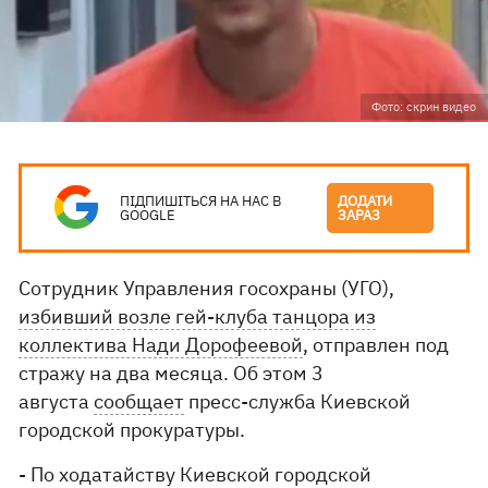
Фото: скрин видео
ПІДПИШІТЬСЯ НА НАС В
ДОДАТИ
GOOGLE
ЗАРАЗ
Сотрудник Управления госохраны (УГО),
избивший возле гей-клуба танцора из
коллектива Нади Дорофеевой
, отправлен под
стражу на два месяца. Об этом 3
августа
сообщает
пресс-служба Киевской
городской прокуратуры.
- По ходатайству Киевской городской